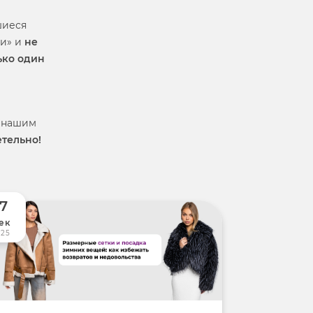
шиеся
ки» и
не
ько один
ь нашим
четельно!
17
ек
025