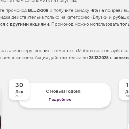
оможет вам сэкономить на покупках.
те промокод
BLUZKI08
и получите скидку
-8%
на понравив
кидка действительна только на категорию «Блузки и рубаш
ся с другими акциями
. Промокод можно использовать
тол
сь в атмосферу шоппинга вместе с «Mofi» и воспользуйтес
предложением. Акция действительна до
25.12.2025 г. вклю
30
С Новым Годом!!!
Дек
Д
2025
2
Подробнее