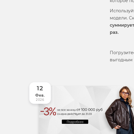
которое п
Используй
модели. С
суммирует
раз.
Погрузите
выгодным 
12
Фев.
2026