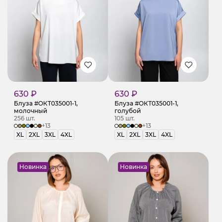
630 ₽
630 ₽
Блуза #ОКТ035001-1,
Блуза #ОКТ035001-1,
молочный
голубой
256 шт.
105 шт.
+13
+13
XL
2XL
3XL
4XL
XL
2XL
3XL
4XL
Новинка
Новинка