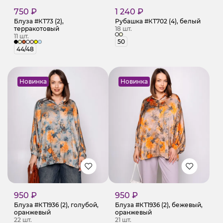
750 ₽
1 240 ₽
Блуза #КТ73 (2),
Рубашка #КТ702 (4), белый
терракотовый
18 шт.
11 шт.
50
44/48
Новинка
Новинка
950 ₽
950 ₽
Блуза #КТ1936 (2), голубой,
Блуза #КТ1936 (2), бежевый,
оранжевый
оранжевый
22 шт.
21 шт.