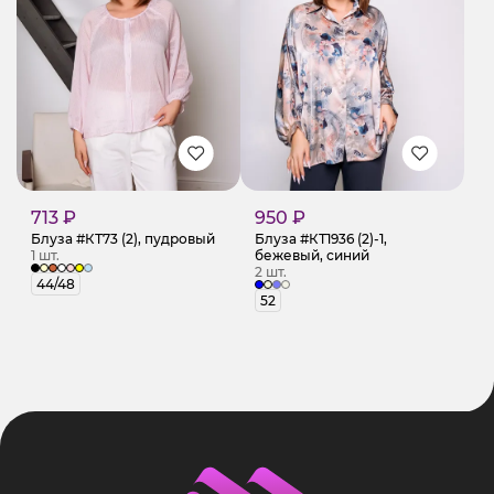
713 ₽
950 ₽
Блуза #КТ73 (2), пудровый
Блуза #КТ1936 (2)-1,
1 шт.
бежевый, синий
2 шт.
44/48
52