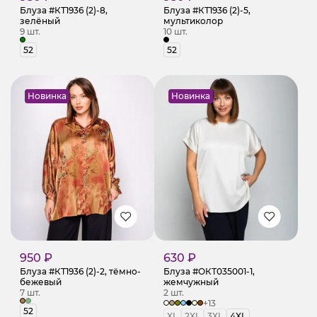
Блуза #КТ1936 (2)-8,
Блуза #КТ1936 (2)-5,
зелёный
мультиколор
9 шт.
10 шт.
52
52
Новинка
Новинка
950 ₽
630 ₽
Блуза #КТ1936 (2)-2, тёмно-
Блуза #ОКТ035001-1,
бежевый
жемчужный
7 шт.
2 шт.
+13
52
XL
2XL
3XL
4XL