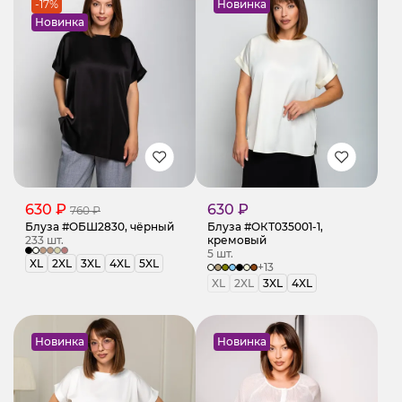
-17%
Новинка
Новинка
630 ₽
630 ₽
760 ₽
Блуза #ОБШ2830, чёрный
Блуза #ОКТ035001-1,
233 шт.
кремовый
5 шт.
XL
2XL
3XL
4XL
5XL
+13
XL
2XL
3XL
4XL
Новинка
Новинка