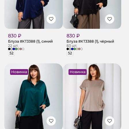
830 ₽
830 ₽
Блуза #КТ3388 (1), синий
Блуза #КТ3388 (1), чёрный
22 шт.
83 шт.
52
52
Новинка
Новинка