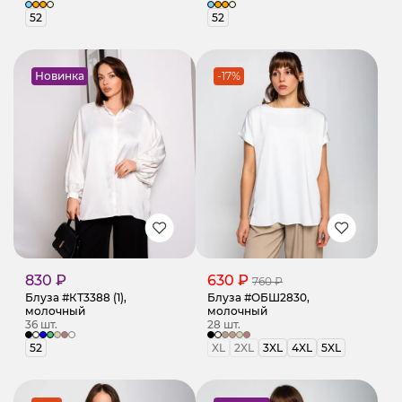
52
52
Новинка
-17%
830 ₽
630 ₽
760 ₽
Блуза #КТ3388 (1),
Блуза #ОБШ2830,
молочный
молочный
36 шт.
28 шт.
52
XL
2XL
3XL
4XL
5XL