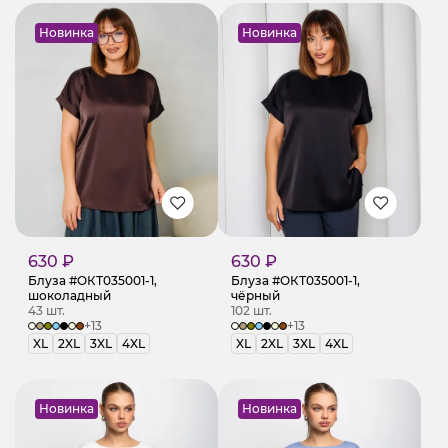
Новинка
Новинка
630 ₽
630 ₽
Блуза #ОКТ035001-1,
Блуза #ОКТ035001-1,
шоколадный
чёрный
43 шт.
102 шт.
+13
+13
XL
2XL
3XL
4XL
XL
2XL
3XL
4XL
Новинка
Новинка