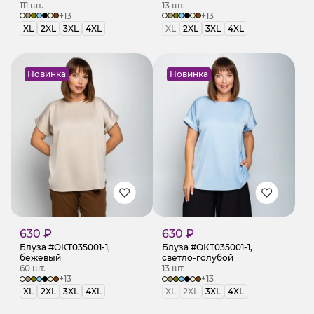
111 шт.
13 шт.
+13
+13
XL
2XL
3XL
4XL
XL
2XL
3XL
4XL
Новинка
Новинка
630 ₽
630 ₽
Блуза #ОКТ035001-1,
Блуза #ОКТ035001-1,
бежевый
светло-голубой
60 шт.
13 шт.
+13
+13
XL
2XL
3XL
4XL
XL
2XL
3XL
4XL