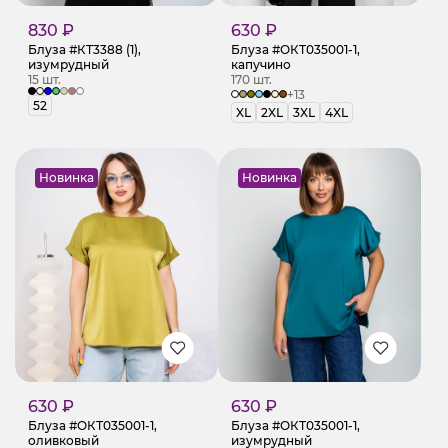
830 ₽
630 ₽
Блуза #КТ3388 (1),
Блуза #ОКТ035001-1,
изумрудный
капучино
15 шт.
170 шт.
+13
52
XL
2XL
3XL
4XL
Новинка
Новинка
630 ₽
630 ₽
Блуза #ОКТ035001-1,
Блуза #ОКТ035001-1,
оливковый
изумрудный