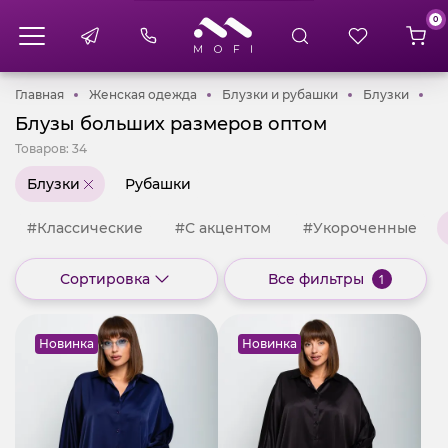
0
Главная
Женская одежда
Блузки и рубашк
Блузк
Главная
Женская одежда
Блузки и рубашки
Блузки
Б
Блузы больших размеров оптом
Товаров:
34
Блузки
Рубашки
#Классические
#С акцентом
#Укороченные
Сортировка
Все фильтры
1
Новинка
Новинка