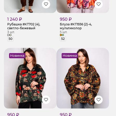
1 240 ₽
950 ₽
Рубашка #КТ702 (4),
Блуза #КТ1936 (2)-4,
светло-бежевый
мультиколор
3 шт.
5 шт.
50
52
Новинка
Новинка
950 ₽
950 ₽