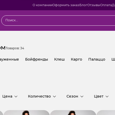
О компании
Оформить заказ
Блог
Отзывы
Оплата
Д
ом
Товаров:
34
ауженные
Бойфренды
Клеш
Карго
Палаццо
Ш
Цена
Количество
Сезон
Цвет