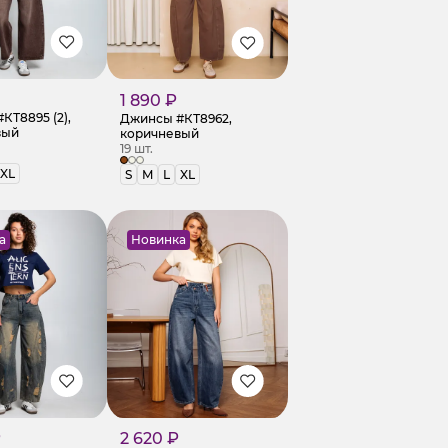
1 890 ₽
КТ8895 (2),
Джинсы #КТ8962,
вый
коричневый
19 шт.
XL
S
M
L
XL
а
Новинка
₽
2 620 ₽