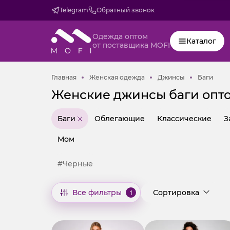
Telegram
Обратный звонок
Одежда оптом
Каталог
от поставщика MOFI
Главная
Женская одежда
Джинсы
Баги
Главная
Женская одежда
Джинсы
Баги
Женские джинсы баги опт
Баги
Облегающие
Классические
З
Мом
#Черные
Все фильтры
1
Сортировка