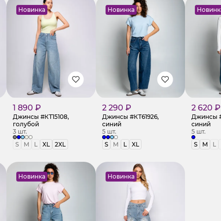
Новинка
Новинка
Новинк
1 890 ₽
2 290 ₽
2 620 ₽
Джинсы #КТ15108,
Джинсы #КТ61926,
Джинсы #К
голубой
синий
синий
3 шт.
5 шт.
5 шт.
S
M
L
XL
2XL
S
M
L
XL
S
M
L
Новинка
Новинка