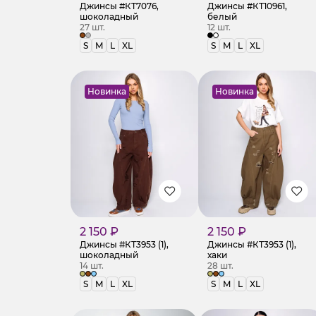
Джинсы #КТ7076,
Джинсы #КТ10961,
шоколадный
белый
27 шт.
12 шт.
S
M
L
XL
S
M
L
XL
Новинка
Новинка
2 150 ₽
2 150 ₽
Джинсы #КТ3953 (1),
Джинсы #КТ3953 (1),
шоколадный
хаки
14 шт.
28 шт.
S
M
L
XL
S
M
L
XL