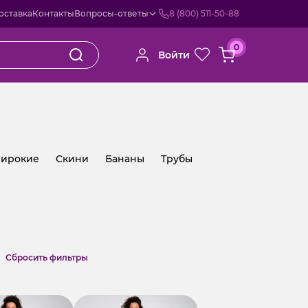
оставка
Контакты
Вопросы-ответы
8 (800) 511-50-88
0
Войти
ирокие
Скини
Бананы
Трубы
Cбросить фильтры