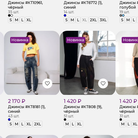
Джинсы #КТ10961,
Джинсы #КТ6772 (1),
Джинсы #
чёрный
синий
голубой
35 шт.
14 шт.
19 шт.
S
M
L
XL
S
M
L
XL
2XL
3XL
S
M
L
Новинка
Новинка
Новинк
2 170 ₽
1 420 ₽
1 420 ₽
Джинсы #КТ8181 (1),
Джинсы #КТ808 (9),
Джинсы #
синий
чёрный
чёрный
43 шт.
51 шт.
31 шт.
S
M
L
XL
2XL
M
L
XL
M
L
XL