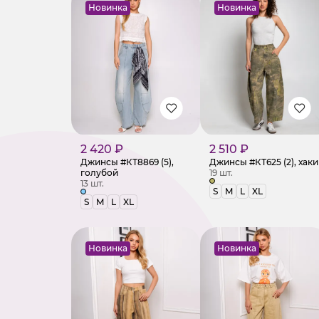
Новинка
Новинка
2 420 ₽
2 510 ₽
Джинсы #КТ8869 (5),
Джинсы #КТ625 (2), хаки
голубой
19 шт.
13 шт.
S
M
L
XL
S
M
L
XL
Новинка
Новинка