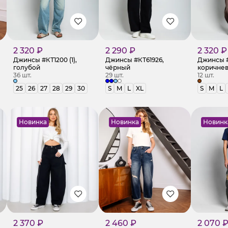
2 320 ₽
2 290 ₽
2 320 ₽
Джинсы #КТ1200 (1),
Джинсы #КТ61926,
Джинсы #
голубой
чёрный
коричне
36 шт.
29 шт.
12 шт.
25
26
27
28
29
30
S
M
L
XL
S
M
L
Новинка
Новинка
Новинк
2 370 ₽
2 460 ₽
2 070 