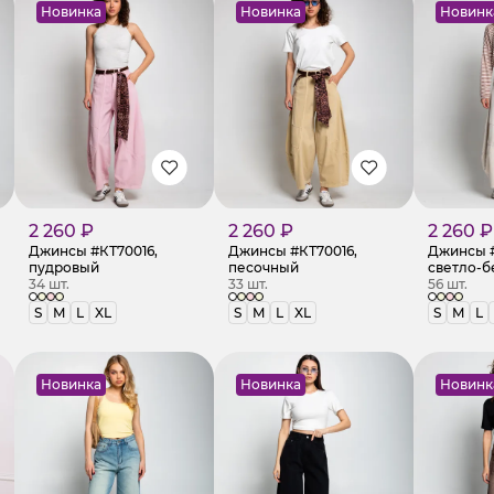
Новинка
Новинка
Новинк
2 260 ₽
2 260 ₽
2 260 ₽
Джинсы #КТ70016,
Джинсы #КТ70016,
Джинсы #
пудровый
песочный
светло-
34 шт.
33 шт.
56 шт.
S
M
L
XL
S
M
L
XL
S
M
L
Новинка
Новинка
Новинк