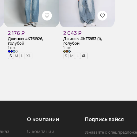
2 176 ₽
2 043 ₽
Джинсы #КТ61926,
Джинсы #КТ3953 (1),
голубой
голубой
1 шт.
1 шт.
S
M
L
XL
S
M
L
XL
О компании
Подписывайся
аказ
О компании
Узнавайте о спецпредложе