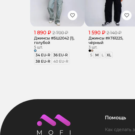
1 890 ₽
1 590 ₽
2 700 ₽
2 140 ₽
Джинсы #БШ2042 (1),
Джинсы #КТ61225,
голубой
чёрный
5 шт.
3 шт.
34 EU-R
36 EU-R
S
M
L
XL
38 EU-R
40 EU-R
Помощь
Как сделать з