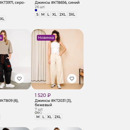
КТ3971, серо-
Джинсы #КТ8656, синий
26 шт.
S
M
L
XL
2XL
3XL
XL
а
Новинка
1 520 ₽
КТ809 (6),
Джинсы #КТ2031 (3),
бежевый
7 шт.
M
L
XL
2XL