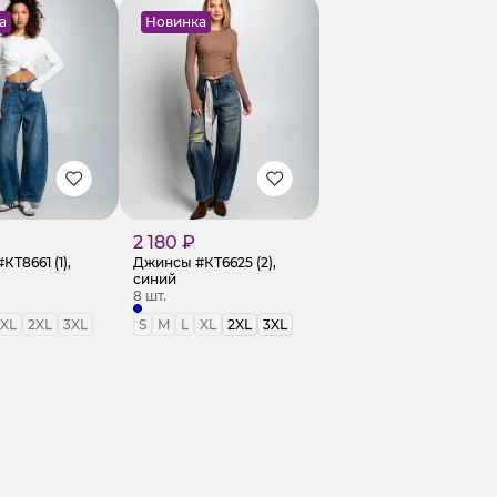
а
Новинка
2 180 ₽
Т8661 (1),
Джинсы #КТ6625 (2),
синий
8 шт.
XL
2XL
3XL
S
M
L
XL
2XL
3XL