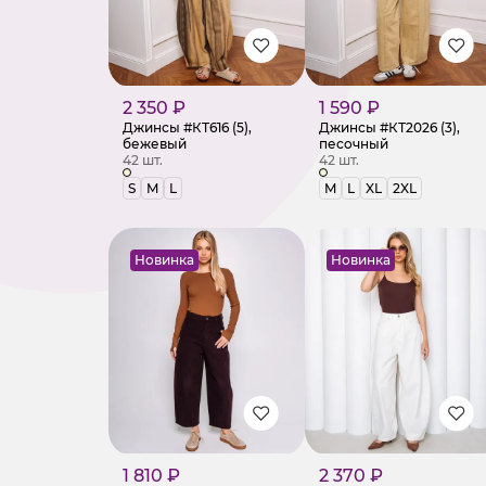
2 350 ₽
1 590 ₽
Джинсы #КТ616 (5),
Джинсы #КТ2026 (3),
бежевый
песочный
42 шт.
42 шт.
S
M
L
M
L
XL
2XL
Новинка
Новинка
1 810 ₽
2 370 ₽