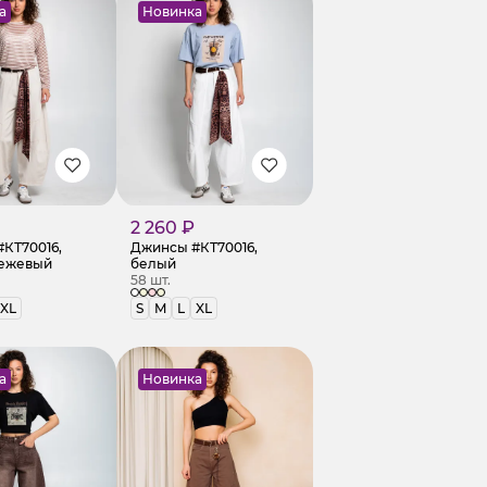
а
Новинка
2 260 ₽
КТ70016,
Джинсы #КТ70016,
бежевый
белый
58 шт.
XL
S
M
L
XL
а
Новинка