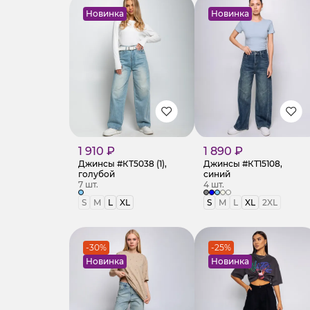
Новинка
Новинка
1 910 ₽
1 890 ₽
Джинсы #КТ5038 (1),
Джинсы #КТ15108,
голубой
синий
7 шт.
4 шт.
S
M
L
XL
S
M
L
XL
2XL
-30%
-25%
Новинка
Новинка