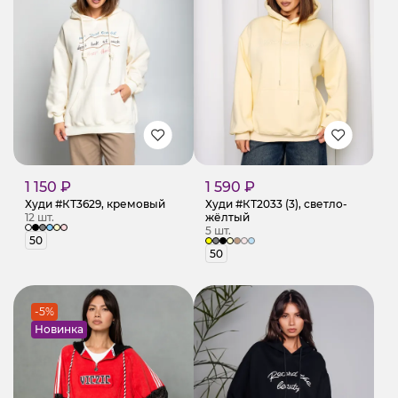
1 150 ₽
1 590 ₽
Худи #КТ3629, кремовый
Худи #КТ2033 (3), светло-
12 шт.
жёлтый
5 шт.
50
50
-5%
Новинка