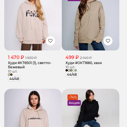
1 470 ₽
499 ₽
1 630 ₽
2 140 ₽
Худи #КТ6501 (1), светло-
Худи #ОКТ1660, хаки
бежевый
10 шт.
10 шт.
44/48
44/46
-74%
Акция