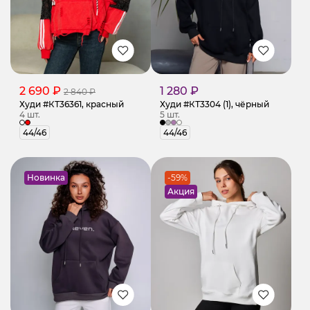
2 690 ₽
1 280 ₽
2 840 ₽
Худи #КТ36361, красный
Худи #КТ3304 (1), чёрный
4 шт.
5 шт.
44/46
44/46
Новинка
-59%
Акция