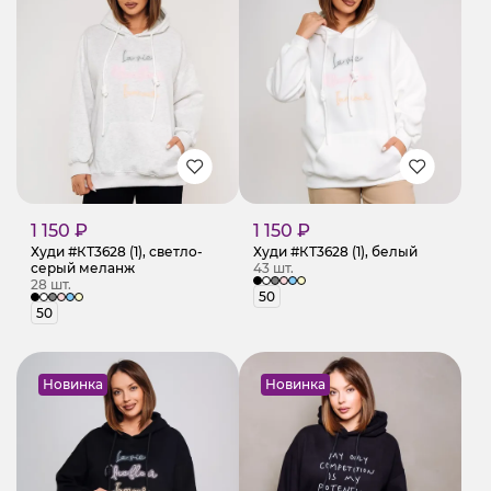
1 150 ₽
1 150 ₽
Худи #КТ3628 (1), светло-
Худи #КТ3628 (1), белый
серый меланж
43 шт.
28 шт.
50
50
Новинка
Новинка