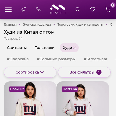
0
Главная
Женская одежда
Толстов
Главная
Женская одежда
Толстовки, худи и свитшоты
Худ
Худи из Китая оптом
Товаров:
54
Свитшоты
Толстовки
Худи
#Оверсайз
#Большие размеры
#Streetwear
Сортировка
Все фильтры
1
Новинка
Новинка