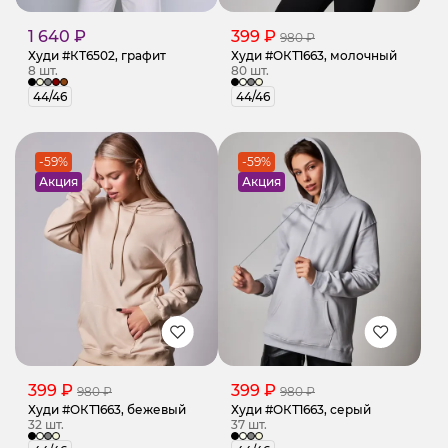
1 640 ₽
399 ₽
980 ₽
Худи #КТ6502, графит
Худи #ОКТ1663, молочный
8 шт.
80 шт.
44/46
44/46
-59%
-59%
Акция
Акция
399 ₽
399 ₽
980 ₽
980 ₽
Худи #ОКТ1663, бежевый
Худи #ОКТ1663, серый
32 шт.
37 шт.