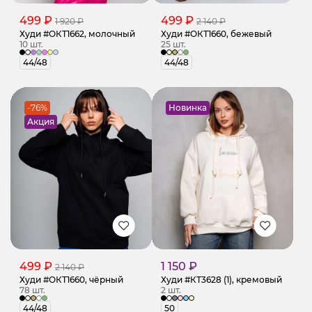
499 ₽
499 ₽
1 920 ₽
2 140 ₽
Худи #ОКТ1662, молочный
Худи #ОКТ1660, бежевый
10 шт.
25 шт.
44/48
44/48
-76%
Новинка
Акция
499 ₽
1 150 ₽
2 140 ₽
Худи #ОКТ1660, чёрный
Худи #КТ3628 (1), кремовый
78 шт.
2 шт.
44/48
50