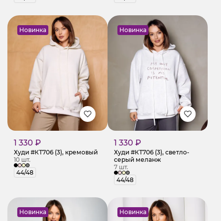
Новинка
Новинка
1 330 ₽
1 330 ₽
Худи #КТ706 (3), кремовый
Худи #КТ706 (3), светло-
10 шт.
серый меланж
7 шт.
44/48
44/48
Новинка
Новинка