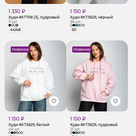
1 330 ₽
1 150 ₽
Худи #КТ706 (3), пудровый
Худи #КТ3629, чёрный
11 шт.
36 шт.
44/48
50
Новинка
Новинка
1 150 ₽
1 150 ₽
Худи #КТ3629, белый
Худи #КТ3629, пудровый
40 шт.
12 шт.