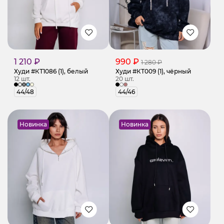
1 210 ₽
990 ₽
1 280 ₽
Худи #КТ1086 (1), белый
Худи #КТ009 (1), чёрный
12 шт.
20 шт.
44/48
44/46
Новинка
Новинка