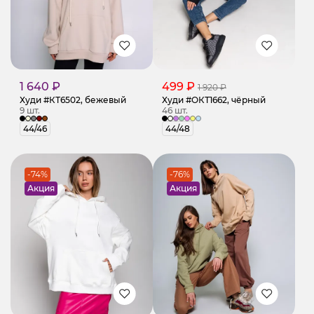
1 640 ₽
499 ₽
1 920 ₽
Худи #КТ6502, бежевый
Худи #ОКТ1662, чёрный
9 шт.
46 шт.
44/46
44/48
-74%
-76%
Акция
Акция