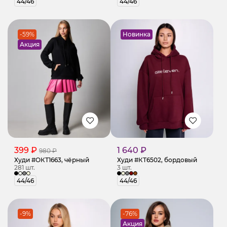
44/46
44/46
-59%
Новинка
Акция
399 ₽
1 640 ₽
980 ₽
Худи #ОКТ1663, чёрный
Худи #КТ6502, бордовый
281 шт.
3 шт.
44/46
44/46
-9%
-76%
Акция