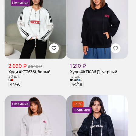
Новинка
2 690 ₽
1 210 ₽
2 840 ₽
Худи #КТ36361, белый
Худи #КТ1086 (1), чёрный
30 шт.
15 шт.
44/46
44/48
Новинка
-22%
Новинка