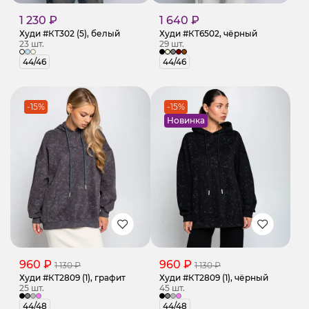
1 230 ₽
1 640 ₽
Худи #КТ302 (5), белый
Худи #КТ6502, чёрный
23 шт.
29 шт.
44/46
44/46
-15%
-15%
Новинка
960 ₽
960 ₽
1 130 ₽
1 130 ₽
Худи #КТ2809 (1), графит
Худи #КТ2809 (1), чёрный
25 шт.
45 шт.
44/48
44/48