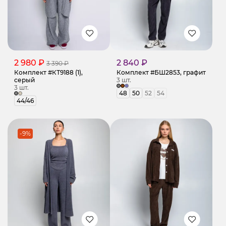
2 980 ₽
2 840 ₽
3 390 ₽
Комплект #КТ9188 (1),
Комплект #БШ2853, графит
серый
3 шт.
3 шт.
48
50
52
54
44/46
-9%