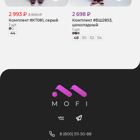
2 993 ₽
2 698 ₽
3 500 ₽
Комплект #КТ081, серый
Комплект #БШ2853,
1 шт.
шоколадный
1 шт.
44
48
50
52
54
8 (800) 511-50-88