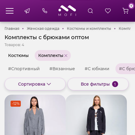
0
Главная
Женская одежда
Костюмы и 
Главная
Женская одежда
Костюмы и комплекты
Компле
Комплекты с брюками оптом
Товаров:
4
Костюмы
Комплекты
#Cпортивный
#Вязанные
#С юбками
#С бр
Сортировка
Все фильтры
1
-12%