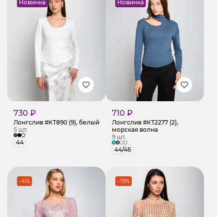
Новинка
Новинка
730 ₽
710 ₽
Лонгслив #КТ890 (9), белый
Лонгслив #КТ2277 (2),
5 шт.
морская волна
9 шт.
44
44/46
-4%
-19%