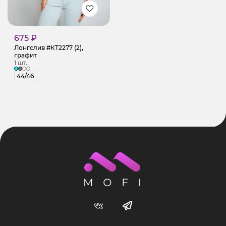
675 ₽
Лонгслив #КТ2277 (2),
графит
1 шт.
44/46