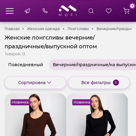
0
Главная
Женская одежда
Лонгсливы
Главная
Женская одежда
Лонгсливы
Вечерние/празднич
Женские лонгсливы вечерние/
праздничные/выпускной оптом
Товаров:
13
Повседневный
Вечерние/праздничные/на выпуск
Сортировка
Все фильтры
1
Новинка
Новинка