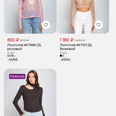
830 ₽
1 180 ₽
870 ₽
1 470 ₽
Лонгслив #КТ886 (3),
Лонгслив #КТ101 (6),
розовый
бежевый
4 шт.
5 шт.
44/46
40/44
Новинка