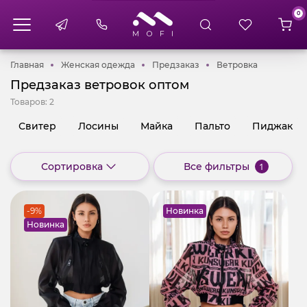
0
Главная
Женская одежда
Предзаказ
Ветровка
Главная
Женская одежда
Предзаказ
Ветровка
Предзаказ ветровок оптом
Товаров:
2
Свитер
Лосины
Майка
Пальто
Пиджак
Сортировка
Все фильтры
1
-9%
Новинка
Новинка