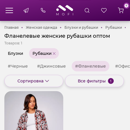
0
Главная
Женская одежда
Блузки и рубашк
Руб
Главная
Женская одежда
Блузки и рубашки
Рубашки
Фланелевые женские рубашки оптом
Товаров:
1
Блузки
Рубашки
#Черные
#Джинсовые
#Фланелевые
#Офис
Сортировка
Все фильтры
1