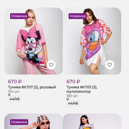
Новинка
Новинка
670 ₽
670 ₽
Туника #КТ07 (2), розовый
Туника #КТ05 (3),
154 шт.
мультиколор
160 шт.
44/48
44/48
Новинка