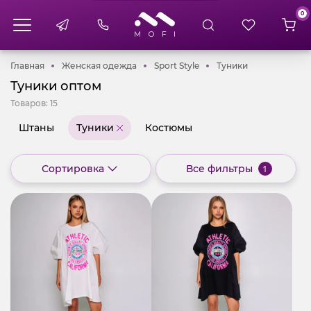
0
Главная
Женская одежда
Sport Style
Туники
Главная
Женская одежда
Sport Style
Туники
Туники оптом
Товаров:
15
Штаны
Туники
Костюмы
Сортировка
Все фильтры
1