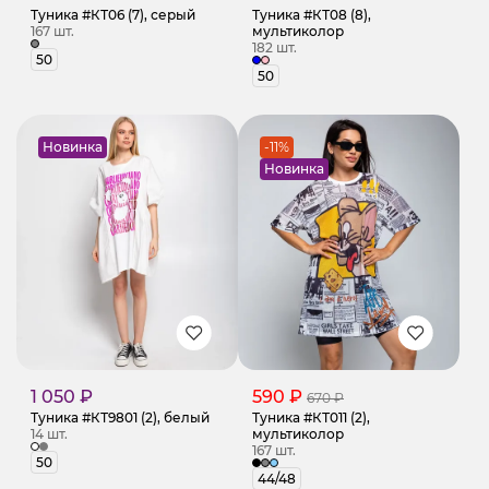
Туника #КТ06 (7), серый
Туника #КТ08 (8),
167 шт.
мультиколор
182 шт.
50
50
Новинка
-11%
Новинка
1 050 ₽
590 ₽
670 ₽
Туника #КТ9801 (2), белый
Туника #КТ011 (2),
14 шт.
мультиколор
167 шт.
50
44/48