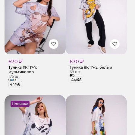
670 ₽
670 ₽
Туника #КТ17-7,
Туника #КТ17-2, белый
мультиколор
68 шт.
175 шт.
44/48
44/48
Новинка