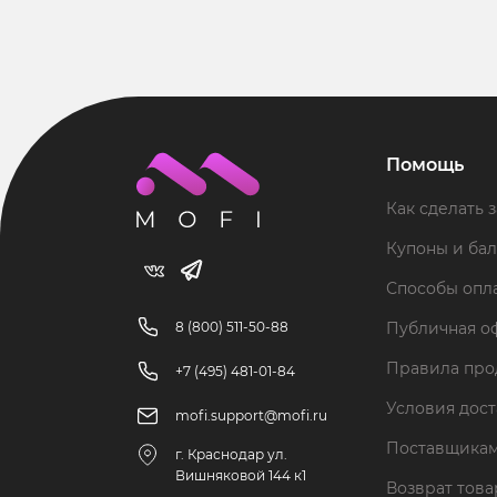
Помощь
Как сделать з
Купоны и ба
Способы опл
8 (800) 511-50-88
Публичная о
Правила пр
+7 (495) 481-01-84
Условия дос
mofi.support@mofi.ru
Поставщика
г. Краснодар ул.
Вишняковой 144 к1
Возврат тов