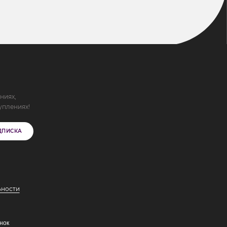
ниях,
уплениях!
ДПИСКА
ьности
нок