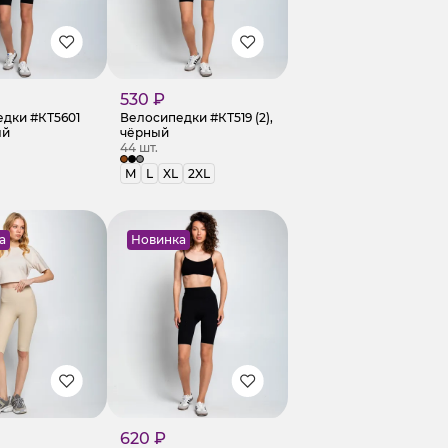
530 ₽
дки #КТ5601
Велосипедки #КТ519 (2),
ый
чёрный
44 шт.
M
L
XL
2XL
а
Новинка
620 ₽