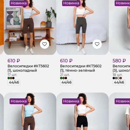
Новинка
Новинка
Новинк
610 ₽
610 ₽
580 ₽
Велосипедки #КТ5602
Велосипедки #КТ5602
Велосипе
(1), шоколадный
(1), тёмно-зелёный
(3), шок
17 шт.
21 шт.
18 шт.
44/46
44/46
44/46
Новинка
Новинка
Новинк