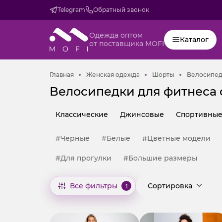
Telegram
Обратный звонок
Одежда оптом
Каталог
от поставщика MOFI
Главная
Женская одежда
Шорты
Главная
Женская одежда
Шорты
Велосипе
Велосипедки для фитнеса 
Классические
Джинсовые
Спортивны
#Черные
#Белые
#Цветные модели
#Для прогулки
#Большие размеры
Все фильтры
1
Сортировка