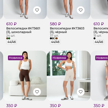
610 ₽
580 ₽
610 ₽
Велосипедки #КТ5601
Велосипедки #КТ3603
Велосипе
(3), шоколадный
(3), чёрный
(3), чёрн
24 шт.
37 шт.
15 шт.
44/46
44/46
44/46
Новинка
Новинка
Новинк
350 ₽
350 ₽
350 ₽