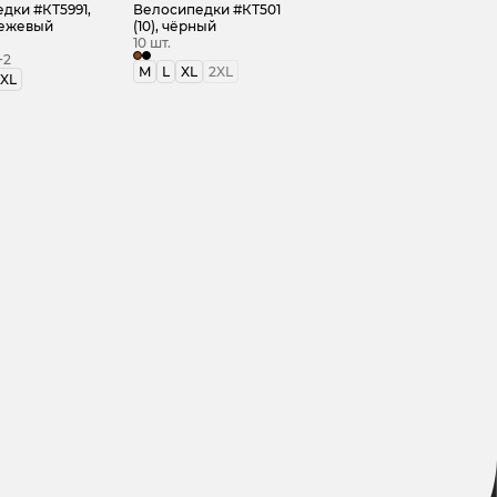
дки #КТ5991,
Велосипедки #КТ501
бежевый
(10), чёрный
10 шт.
+2
M
L
XL
2XL
XL