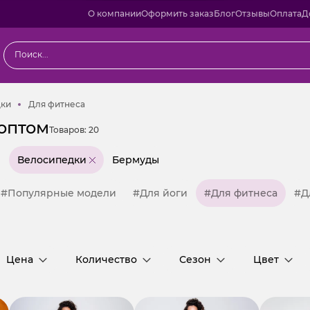
О компании
Оформить заказ
Блог
Отзывы
Оплата
Д
Велосипедки
Для фитнеса
дки
Для фитнеса
оптом
Товаров:
20
е
Велосипедки
Бермуды
#Популярные модели
#Для йоги
#Для фитнеса
#Д
Цена
Количество
Сезон
Цвет