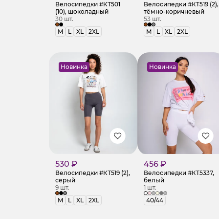
Велосипедки #КТ501
Велосипедки #КТ519 (2),
(10), шоколадный
тёмно-коричневый
30 шт.
53 шт.
M
L
XL
2XL
M
L
XL
2XL
Новинка
Новинка
530 ₽
456 ₽
Велосипедки #КТ519 (2),
Велосипедки #КТ5337,
серый
белый
9 шт.
1 шт.
M
L
XL
2XL
40/44