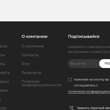
О компании
Подписывайся
аказ
О компании
Узнавайте о спецпредложе
распродажах и новых пост
ллы
Контакты
аты
Блог
ПО
ферта
Реквизиты
Нажимая на кнопку вы
одажи
Политика
конфиденциальности
соглашаетесь с
тавки
политикой конфиденциал
м
аров
Заказать обратный зво