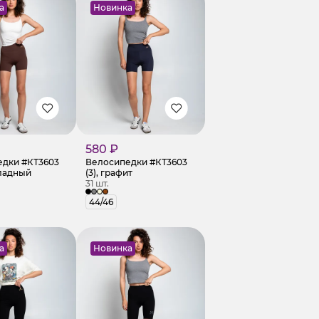
а
Новинка
580 ₽
дки #КТ3603
Велосипедки #КТ3603
оладный
(3), графит
31 шт.
44/46
а
Новинка