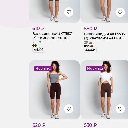
610 ₽
580 ₽
Велосипедки #КТ5601
Велосипедки #КТ3603
(3), тёмно-зелёный
(3), светло-бежевый
21 шт.
29 шт.
44/46
44/46
Новинка
Новинка
620 ₽
530 ₽