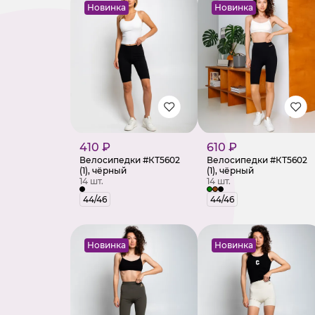
Новинка
Новинка
410 ₽
610 ₽
Велосипедки #КТ5602
Велосипедки #КТ5602
(1), чёрный
(1), чёрный
14 шт.
14 шт.
44/46
44/46
Новинка
Новинка