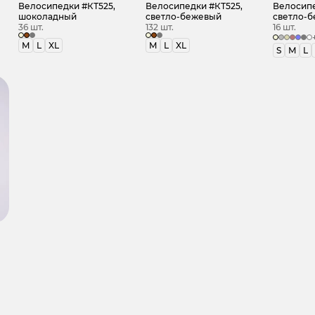
Велосипедки #КТ525,
Велосипедки #КТ525,
Велосипе
шоколадный
светло-бежевый
светло-
36 шт.
132 шт.
16 шт.
M
L
XL
M
L
XL
S
M
L