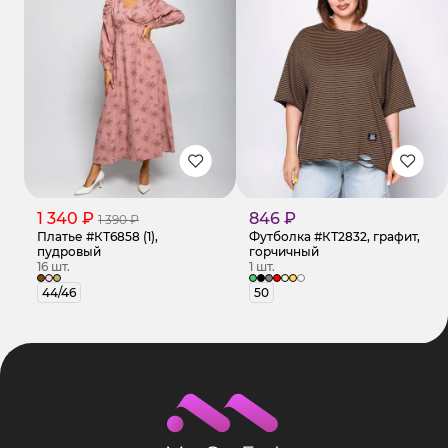
1 340 ₽
846 ₽
1 390 ₽
Платье #КТ6858 (1),
Футболка #КТ2832, графит,
пудровый
горчичный
16 шт.
1 шт.
44/46
50