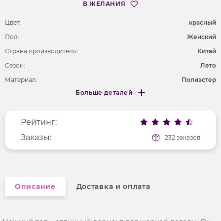
В ЖЕЛАНИЯ
Цвет:
красный
Пол:
Женский
Страна производитель:
Китай
Сезон:
Лето
Материал:
Полиэстер
Больше деталей
Длина рукава
без рукавов
Меньше деталей
Покрой
полуприлегающий
Рейтинг:
Вырез горловины
на бретельках
Рисунок
Заказы:
без рисунка
232 заказов
Фактура материала
гладкий
Описание
Доставка и оплата