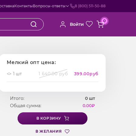
оставка
Контакты
Вопросы-ответы
8 (800) 511-50-88
0
Войти
Мелкий опт цена:
1 шт
1 640.00 руб
399.00
руб
Итого:
0
шт
Общая сумма:
0.00
₽
В КОРЗИНУ
В ЖЕЛАНИЯ