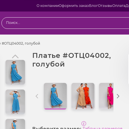
О компании
Оформить заказ
Блог
Отзывы
Оплата
Д
ы
Платье #ОТЦ04002, голубой
е #ОТЦ04002, голубой
Платье #ОТЦ04002,
голубой
Выберите размер:
Таблица размеров