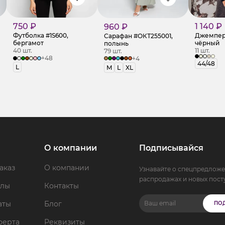
750 ₽
1 140 ₽
960 ₽
Футболка #1S600,
Джемпер 
Сарафан #ОКТ255001,
бергамот
чёрный
полынь
40 шт.
11 шт.
79 шт.
+48
+4
44/48
L
M
L
XL
О компании
Подписывайся
аказ
О компании
Узнавайте о спецпредложе
распродажах и новых пост
ллы
Контакты
аты
Блог
ПО
ферта
Реквизиты