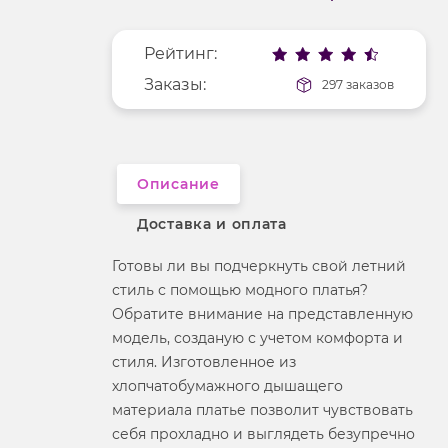
Покрой
удлененный
Меньше деталей
Рисунок
без рисунка
Рейтинг:
Фактура материала
гладкий
Заказы:
297 заказов
Длина рукава
без рукавов
Вырез горловины
воротник-стойка
Описание
Доставка и оплата
Готовы ли вы подчеркнуть свой летний
стиль с помощью модного платья?
Обратите внимание на представленную
модель, созданую с учетом комфорта и
стиля. Изготовленное из
хлопчатобумажного дышащего
материала платье позволит чувствовать
себя прохладно и выглядеть безупречно