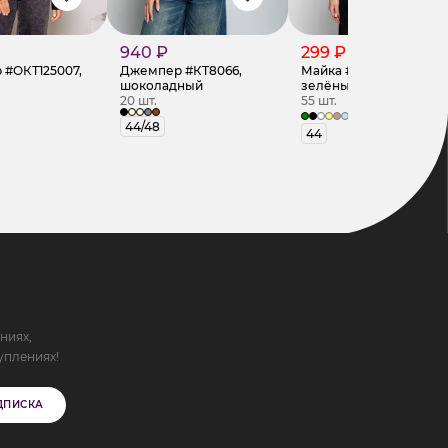
940 ₽
299 ₽
470 ₽
#ОКТ125007,
Джемпер #КТ8066,
Майка #КТ2256,
шоколадный
зелёный
20 шт.
55 шт.
+9
44/48
44
ниях,
уплениях!
ДПИСКА