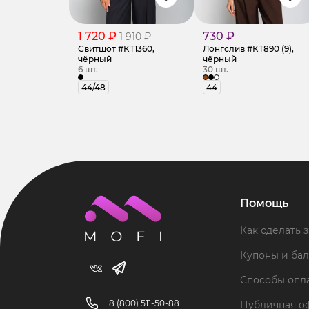
1 720 ₽
730 ₽
1 910 ₽
Свитшот #КТ1360,
Лонгслив #КТ890 (9),
чёрный
чёрный
6 шт.
30 шт.
44/48
44
Помощь
Как сделать з
Купоны и ба
Способы опл
8 (800) 511-50-88
Публичная о