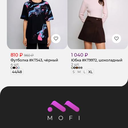
810 ₽
1 040 ₽
960 ₽
Футболка #КТ543, чёрный
Юбка #КТ9972, шоколадный
4 шт.
2 шт.
44/48
S
M
L
XL