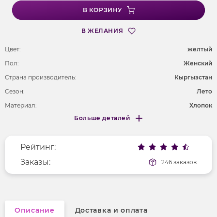
В КОРЗИНУ
В ЖЕЛАНИЯ
Цвет:
желтый
Пол:
Женский
Страна производитель:
Кыргызстан
Сезон:
Лето
Материал:
Хлопок
Больше деталей
Длина рукава
длинные
Меньше деталей
Покрой
полуприлегающий
Рейтинг:
Вырез горловины
лодочка
Рисунок
Заказы:
без рисунка
246 заказов
Фактура материала
гладкий
Описание
Доставка и оплата