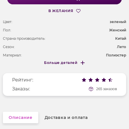
В ЖЕЛАНИЯ
Цвет:
зеленый
Пол:
Женский
Страна производитель:
Китай
Сезон:
Лето
Материал:
Полиэстер
Больше деталей
Длина рукава
без рукавов
Меньше деталей
Покрой
полуприлегающий
Рейтинг:
Вырез горловины
на бретельках
Рисунок
Заказы:
без рисунка
265 заказов
Фактура материала
гладкий
Описание
Доставка и оплата