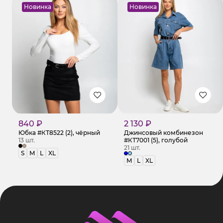
Новинка
Новинка
840 ₽
2 130 ₽
Юбка #КТ8522 (2), чёрный
Джинсовый комбинезон
13 шт.
#КТ7001 (5), голубой
21 шт.
S
M
L
XL
M
L
XL