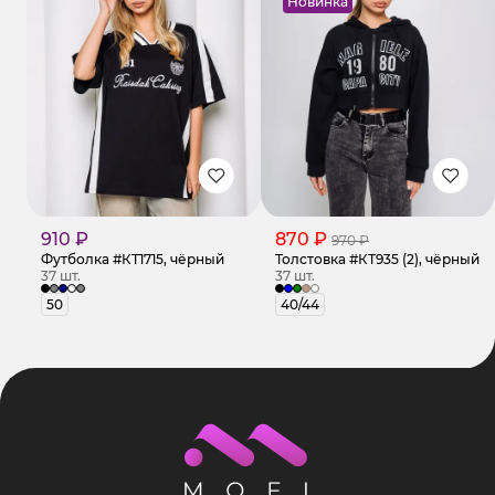
Новинка
910 ₽
870 ₽
970 ₽
Футболка #КТ1715, чёрный
Толстовка #КТ935 (2), чёрный
37 шт.
37 шт.
50
40/44