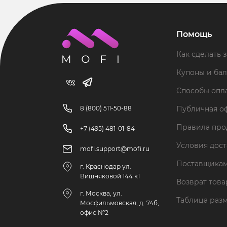
Помощь
Как сделать з
Купоны и ба
Способы опл
8 (800) 511-50-88
Публичная о
Правила пр
+7 (495) 481-01-84
Условия дос
mofi.support@mofi.ru
Поставщика
г. Краснодар ул.
Вишняковой 144 к1
Возврат тов
г. Москва, ул.
Таблица раз
Мосфильмовская, д. 74б,
офис №2