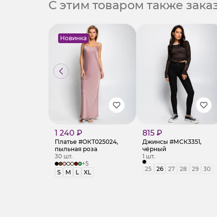
С этим товаром также зак
Новинка
1 240 ₽
815 ₽
Платье #ОКТ025024,
Джинсы #МСК3351,
пыльная роза
чёрный
30 шт.
1 шт.
+5
25
26
27
28
29
30
S
M
L
XL