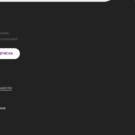
ниях,
уплениях!
ДПИСКА
ьности
нок