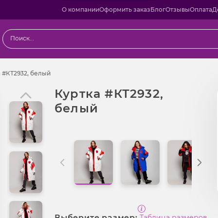
О компании
Оформить заказ
Блог
Отзывы
Оплата
Д
ы
Куртка #КТ2932, белый
 #КТ2932, белый
Куртка #КТ2932,
белый
Выберите размер:
Таблица размеров