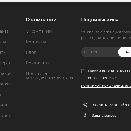
О компании
Подписывайся
аказ
О компании
Узнавайте о спецпредложе
распродажах и новых пост
ллы
Контакты
аты
Блог
ПО
ферта
Реквизиты
Нажимая на кнопку вы
одажи
Политика
конфиденциальности
соглашаетесь с
тавки
политикой конфиденциал
м
аров
Заказать обратный зво
меров
Задать вопрос