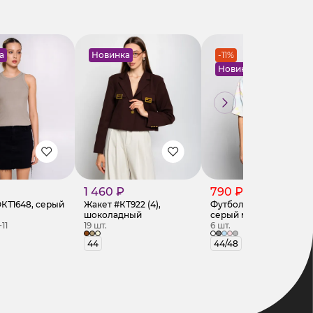
а
Новинка
-11%
Новинка
1 460 ₽
790 ₽
890 ₽
КТ1648, серый
Жакет #КТ922 (4),
Футболка #КТ542,
шоколадный
серый меланж
+11
19 шт.
6 шт.
44
44/48