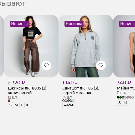
азывают
Новинка
Новинка
Новинк
2 320 ₽
1 140 ₽
340 ₽
Джинсы #КТ8895 (2),
Свитшот #КТ183 (3),
Майка #О
коричневый
серый меланж
11 шт.
12 шт.
14 шт.
S
M
S
M
L
XL
44/48