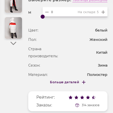
На складе: 5
M
Цвет:
белый
Пол:
Женский
Страна
Китай
производитель:
Сезон:
Зима
Материал:
Полиэстер
Больше деталей
Длина рукава
длинные
Меньше деталей
Покрой
удлененный
Рейтинг:
Вырез горловины
анжелика
Заказы:
314 заказов
Рисунок
надпись