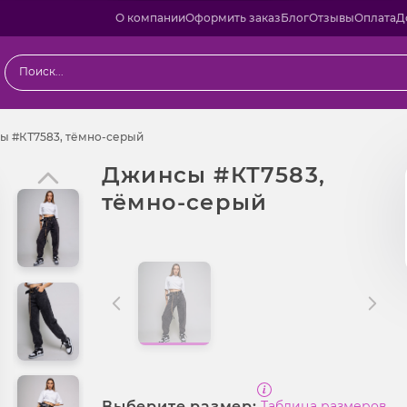
О компании
Оформить заказ
Блог
Отзывы
Оплата
Д
ы
Джинсы #КТ7583, тёмно-серый
ы #КТ7583, тёмно-серый
Джинсы #КТ7583,
тёмно-серый
Выберите размер:
Таблица размеров