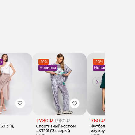
а
-10%
-20%
Новинка
Новинка
1 780 ₽
760 ₽
1 980 ₽
960 ₽
013 (1),
Спортивный костюм
Футболка #КТ801 (12),
#КТ201 (13), серый
изумрудный