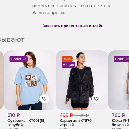
помогут составить заказ и ответят на
Ваши вопросы.
Заказать презентацию онлайн
азывают
Новинка
-64%
Новинк
Акция
810 ₽
499 ₽
780 ₽
1 400 ₽
Футболка #КТ001 (18),
Кардиган #КТ870,
Юбка #КТ6
голубой
чёрный
бежевый