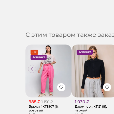
С этим товаром также зак
-9%
Новинка
Новинка
988 ₽
1 030 ₽
1 150 ₽
Брюки #КТ9907 (1),
Джемпер #КТ121 (8),
розовый
чёрный