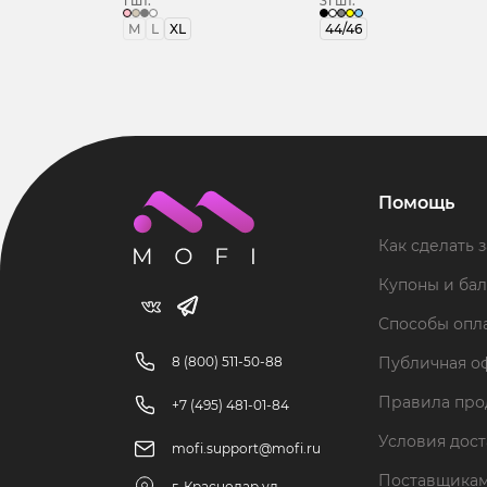
1 шт.
31 шт.
M
L
XL
44/46
Помощь
Как сделать з
Купоны и ба
Способы опл
8 (800) 511-50-88
Публичная о
Правила пр
+7 (495) 481-01-84
Условия дос
mofi.support@mofi.ru
Поставщика
г. Краснодар ул.