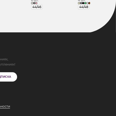
6 шт.
4 шт.
44/46
44/48
ниях,
уплениях!
ДПИСКА
ьности