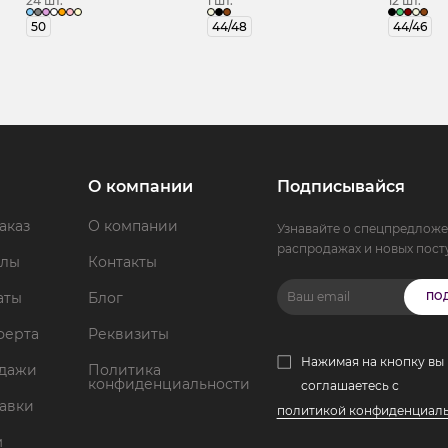
24 шт.
1 шт.
12 шт.
50
44/48
44/46
О компании
Подписывайся
аказ
О компании
Узнавайте о спецпредложе
распродажах и новых пост
ллы
Контакты
аты
Блог
ПО
ферта
Реквизиты
Нажимая на кнопку вы
одажи
Политика
конфиденциальности
соглашаетесь с
тавки
политикой конфиденциал
м