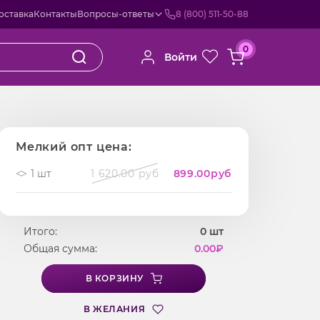
оставка
Контакты
Вопросы-ответы
8 (800) 511-50-88
0
Войти
Мелкий опт цена:
1 шт
1 620.00 руб
899.00
руб
Итого:
0
шт
Общая сумма:
0.00
₽
В КОРЗИНУ
В ЖЕЛАНИЯ