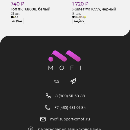
740 ₽
1 720 ₽
Топ #КТ68008, белый
Жилет #КТ6997, чёрный
21 шт.
8 шт.
40/44
44/46
8 (800) 511-50-88
+7 (495) 481-01-84
mofi.support@mofi.ru
г. Краснодар ул. Вишняковой 144 к1