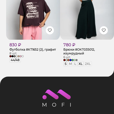
830 ₽
780 ₽
Футболка #КТ1652 (2), графит
Брюки #ОКТ035012,
8 шт.
изумрудный
6 шт.
44/48
S
M
L
XL
2XL