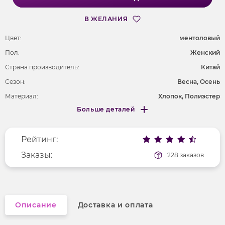
В ЖЕЛАНИЯ
Цвет:
ментоловый
Пол:
Женский
Страна производитель:
Китай
Сезон:
Весна, Осень
Материал:
Хлопок, Полиэстер
Больше деталей
Длина рукава
длинные
Меньше деталей
Покрой
укороченный
Рейтинг:
Рисунок
без рисунка
Вырез горловины
Заказы:
округлый
228 заказов
Фактура материала
в рубчик
Описание
Доставка и оплата