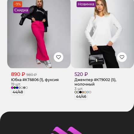
-9%
Новинка
Скидка
890 ₽
520 ₽
980 ₽
Юбка #КТ6806 (1), фуксия
Джемпер #КТ9002 (5),
19 шт.
молочный
3 шт.
44/48
44/46