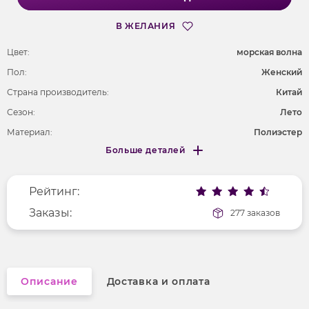
В ЖЕЛАНИЯ
Цвет:
морская волна
Пол:
Женский
Страна производитель:
Китай
Сезон:
Лето
Материал:
Полиэстер
Больше деталей
Длина рукава
без рукавов
Меньше деталей
Покрой
полуприлегающий
Рейтинг:
Вырез горловины
на бретельках
Рисунок
Заказы:
без рисунка
277 заказов
Фактура материала
гладкий
Описание
Доставка и оплата