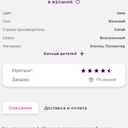
В ЖЕЛАНИЯ
Цвет:
хаки
Пол:
Женский
Страна производитель:
Китай
Сезон:
Всесезонный
Материал:
Хлопок, Полиэстер
Больше деталей
Длина рукава
короткие
Меньше деталей
Покрой
свободный
Рейтинг:
Рисунок
без рисунка
Вырез горловины
Заказы:
округлый
176 заказов
Фактура материала
гладкий
Описание
Доставка и оплата