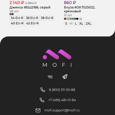
2 140 ₽
860 ₽
2 980 ₽
Джинсы #БШ2168, серый
Блуза #ОКТ025022,
28 шт.
кремовый
12 шт.
34 EU-R
36 EU-R
38 EU-R
+6
40 EU-R
42 EU-R
S
M
L
XL
2XL
8 (800) 511-50-88
+7 (495) 481-01-84
mofi.support@mofi.ru