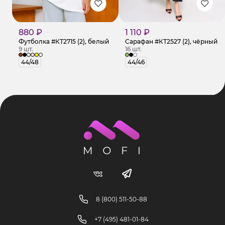
880 ₽
1 110 ₽
Футболка #КТ2715 (2), белый
Сарафан #КТ2527 (2), чёрный
9 шт.
16 шт.
44/48
44/46
8 (800) 511-50-88
+7 (495) 481-01-84