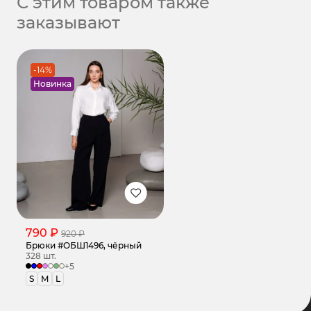
С этим товаром также
заказывают
-14%
Новинка
790 ₽
920 ₽
Брюки #ОБШ1496, чёрный
328 шт.
+5
S
M
L