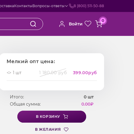
оставка
Контакты
Вопросы-ответы
8 (800) 511-50-88
0
Войти
Мелкий опт цена:
1 шт
1 180.00 руб
399.00
руб
Итого:
0
шт
Общая сумма:
0.00
₽
В КОРЗИНУ
В ЖЕЛАНИЯ