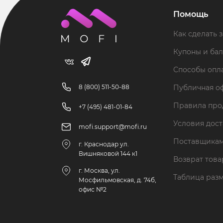
Помощь
Как сделать з
Купоны и ба
Способы опл
8 (800) 511-50-88
Публичная о
Правила пр
+7 (495) 481-01-84
Условия дос
mofi.support@mofi.ru
Поставщика
г. Краснодар ул.
Вишняковой 144 к1
Возврат тов
г. Москва, ул.
Таблица раз
Мосфильмовская, д. 74б,
офис №2