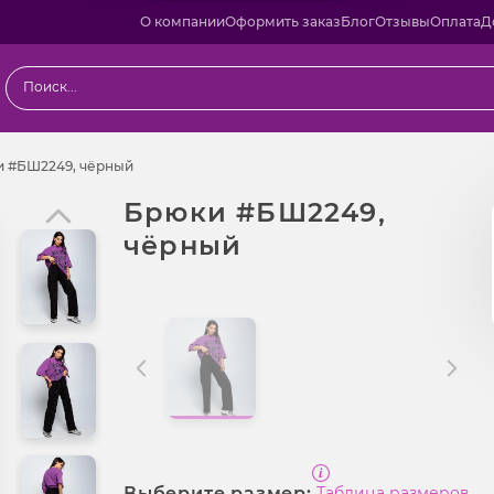
О компании
Оформить заказ
Блог
Отзывы
Оплата
Д
ия
Брюки #БШ2249, чёрный
 #БШ2249, чёрный
Брюки #БШ2249,
чёрный
Выберите размер:
Таблица размеров