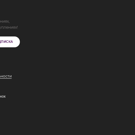
ниях,
уплениях!
ДПИСКА
ьности
нок