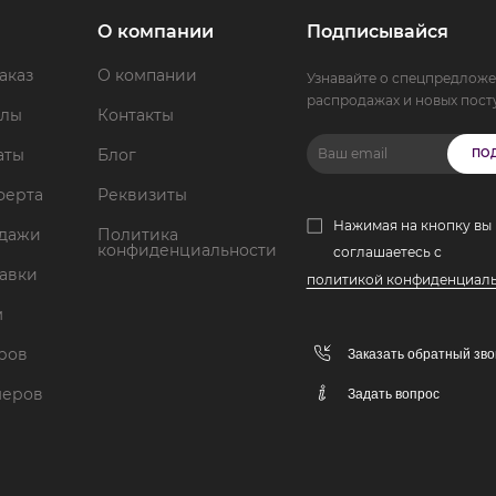
О компании
Подписывайся
аказ
О компании
Узнавайте о спецпредложе
распродажах и новых пост
ллы
Контакты
аты
Блог
ПО
ферта
Реквизиты
Нажимая на кнопку вы
одажи
Политика
конфиденциальности
соглашаетесь с
тавки
политикой конфиденциал
м
аров
Заказать обратный зво
меров
Задать вопрос