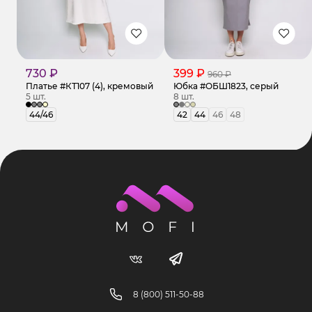
730 ₽
399 ₽
960 ₽
Платье #КТ107 (4), кремовый
Юбка #ОБШ1823, серый
5 шт.
8 шт.
44/46
42
44
46
48
8 (800) 511-50-88