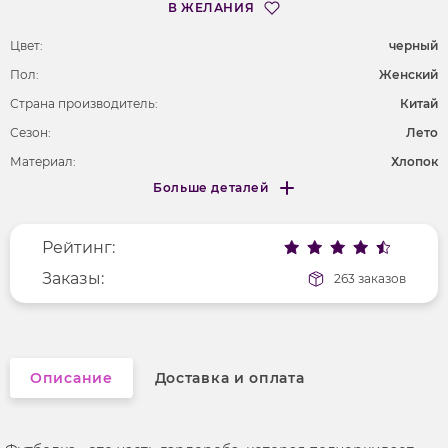
В ЖЕЛАНИЯ
Цвет:
черный
Пол:
Женский
Страна производитель:
Китай
Сезон:
Лето
Материал:
Хлопок
Больше деталей
Покрой
прямой
Меньше деталей
Рисунок
цветы и растения
Рейтинг:
Фактура материала
гладкий
Длина рукава
Заказы:
короткие
263 заказов
Вырез горловины
округлый
Описание
Доставка и оплата