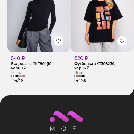
540 ₽
820 ₽
Водолазка #КТ801 (10),
Футболка #КТ308236,
чёрный
чёрный
16 шт.
16 шт.
44/46
44/48