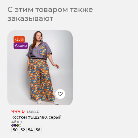
С этим товаром также
заказывают
-35%
Акция
999 ₽
1 560 ₽
Костюм #БШ2480, серый
46 шт.
50
52
54
56