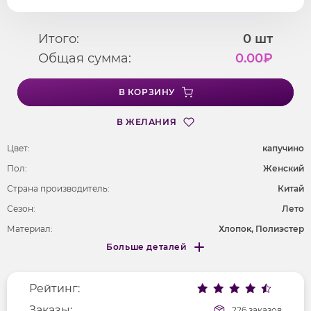
Итого:
0
шт
Общая сумма:
0.00
₽
В КОРЗИНУ
В ЖЕЛАНИЯ
Цвет:
капучино
Пол:
Женский
Страна производитель:
Китай
Сезон:
Лето
Материал:
Хлопок, Полиэстер
Больше деталей
Длина рукава
3/4
Меньше деталей
Покрой
свободный
Рейтинг:
Рисунок
без рисунка
Вырез горловины
Заказы:
отложной воротник
226 заказов