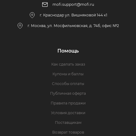
mofi.support@mofi.ru
г. Краснодар ул. Вишняковой 144 к1
г. Москва, ул. Мосфильмовская, д. 74б, офис №2
Помощь
Как сделать заказ
Купоны и баллы
Способы оплаты
Публичная оферта
Правила продажи
Условия доставки
Поставщикам
Возврат товаров