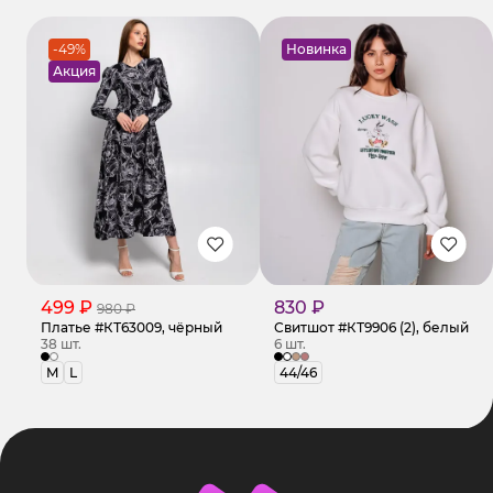
-49%
Новинка
Акция
499 ₽
830 ₽
980 ₽
Платье #КТ63009, чёрный
Свитшот #КТ9906 (2), белый
38 шт.
6 шт.
M
L
44/46