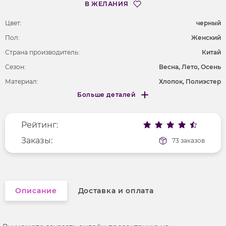
В ЖЕЛАНИЯ
Цвет:
черный
Пол:
Женский
Страна производитель:
Китай
Сезон:
Весна, Лето, Осень
Материал:
Хлопок, Полиэстер
Больше деталей
Длина рукава
без рукавов
Меньше деталей
Фактура материала
махровый
Рейтинг:
Покрой
свободный
Рисунок
Заказы:
без рисунка
73 заказов
Вырез горловины
округлый
Описание
Доставка и оплата