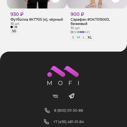
930 ₽
900 ₽
Футболка #КТ705 (4), чёрный
Сарафан #ОКТ015003,
16 шт.
бежевый
10 шт.
50
+1
S
M
L
XL
8 (800) 511-50-88
+7 (495) 481-01-84