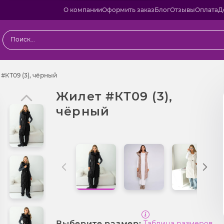
О компании
Оформить заказ
Блог
Отзывы
Оплата
Д
ы
Жилет #КТ09 (3), чёрный
#КТ09 (3), чёрный
Жилет #КТ09 (3),
чёрный
Выберите размер:
Таблица размеров