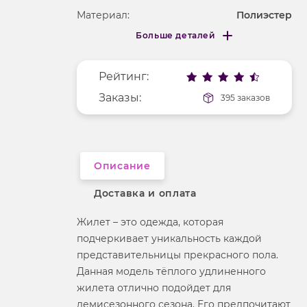
Материал:
Полиэстер
Больше деталей
Длина рукава
без рукавов
Меньше деталей
Покрой
прямой
Рейтинг:
Рисунок
без рисунка
Заказы:
395 заказов
Вырез горловины
анжелика
Фактура материала
гладкий
Описание
Доставка и оплата
Жилет – это одежда, которая
подчеркивает уникальность каждой
представительницы прекрасного пола.
Данная модель тёплого удлиненного
жилета отлично подойдет для
демисезонного сезона. Его предпочитают