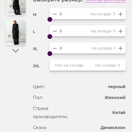
На складе: 11
M
На складе: 9
L
На складе: 1
XL
Нет на складе
На складе: 0
2XL
Цвет:
черный
Пол:
Женский
Страна
Китай
производитель:
Сезон:
Демисезон