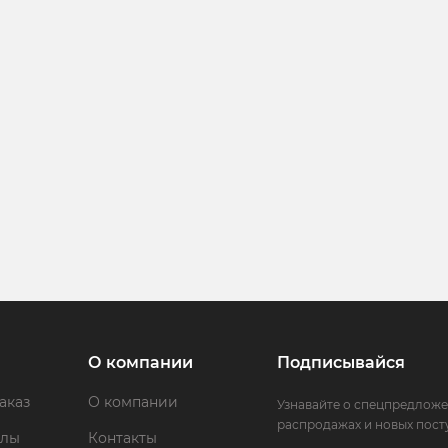
О компании
Подписывайся
аказ
О компании
Узнавайте о спецпредложе
распродажах и новых пост
ллы
Контакты