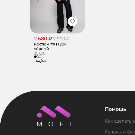
2 680 ₽
2 960 ₽
Костюм #КТТ204,
чёрный
29 шт.
44/46
Помощь
Как сделать з
Купоны и ба