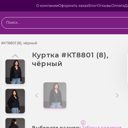
О компании
Оформить заказ
Блог
Отзывы
Оплата
Д
ы
Куртка #КТ8801 (8), чёрный
 #КТ8801 (8), чёрный
Куртка #КТ8801 (8),
чёрный
Выберите размер:
Таблица размеров