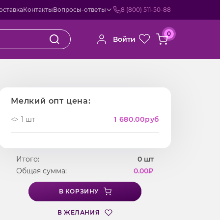
оставка
Контакты
Вопросы-ответы
8 (800) 511-50-88
0
Войти
Мелкий опт цена:
1 шт
1 680.00
руб
Итого:
0
шт
Общая сумма:
0.00
₽
В КОРЗИНУ
В ЖЕЛАНИЯ