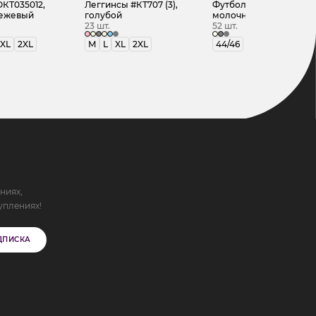
КТ035012,
Леггинсы #КТ707 (3),
Футболка #КТ2628,
бежевый
голубой
молочный
23 шт.
52 шт.
XL
2XL
M
L
XL
2XL
44/46
ниях,
уплениях!
ДПИСКА