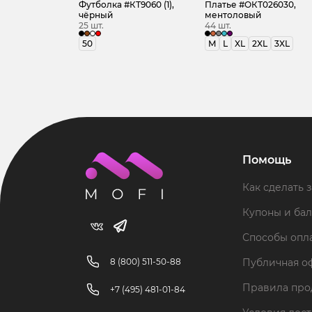
Футболка #КТ9060 (1),
Платье #ОКТ026030,
чёрный
ментоловый
25 шт.
44 шт.
50
M
L
XL
2XL
3XL
Помощь
Как сделать з
Купоны и ба
Способы опл
8 (800) 511-50-88
Публичная о
Правила пр
+7 (495) 481-01-84