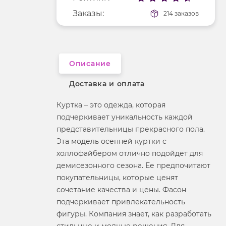
Покрой
укороченный
Заказы:
214 заказов
Рисунок
без рисунка
Фактура материала
гладкий
Описание
Доставка и оплата
Куртка – это одежда, которая
подчеркивает уникальность каждой
представительницы прекрасного пола.
Эта модель осенней куртки с
холлофайбером отлично подойдет для
демисезонного сезона. Ее предпочитают
покупательницы, которые ценят
сочетание качества и цены. Фасон
подчеркивает привлекательность
фигуры. Компания знает, как разработать