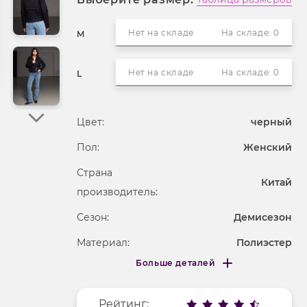
Нет на складе
На складе: 0
M
Нет на складе
На складе: 0
L
Цвет:
черный
Пол:
Женский
Страна
Китай
производитель:
Сезон:
Демисезон
Материал:
Полиэстер
Больше деталей
Вырез горловины
v-образный
Меньше деталей
Длина рукава
длинные
Рейтинг: