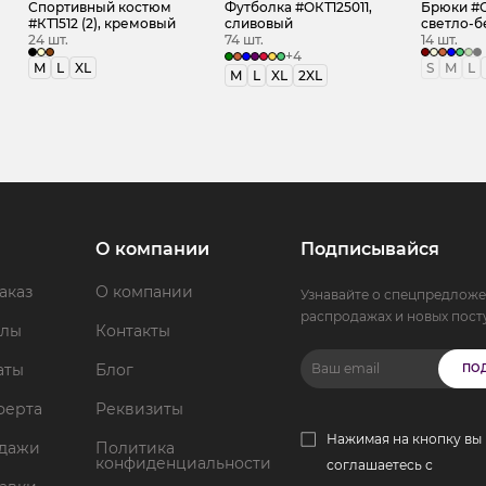
Спортивный костюм
Футболка #ОКТ125011,
Брюки #О
#КТ1512 (2), кремовый
сливовый
светло-
24 шт.
74 шт.
14 шт.
+4
M
L
XL
S
M
L
M
L
XL
2XL
О компании
Подписывайся
аказ
О компании
Узнавайте о спецпредложе
распродажах и новых пост
ллы
Контакты
аты
Блог
ПО
ферта
Реквизиты
Нажимая на кнопку вы
одажи
Политика
конфиденциальности
соглашаетесь с