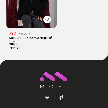
790 ₽
840 ₽
Кардиган #КТ45740, чёрный
2 шт.
44/46