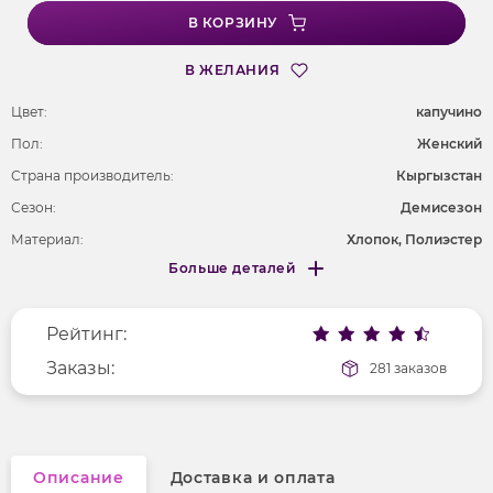
В КОРЗИНУ
В ЖЕЛАНИЯ
Цвет:
капучино
Пол:
Женский
Страна производитель:
Кыргызстан
Сезон:
Демисезон
Материал:
Хлопок, Полиэстер
Больше деталей
Длина рукава
длинные
Меньше деталей
Фактура материала
текстильный
Рейтинг:
Покрой
удлененный
Рисунок
Заказы:
без рисунка
281 заказов
Вырез горловины
округлый
Описание
Доставка и оплата