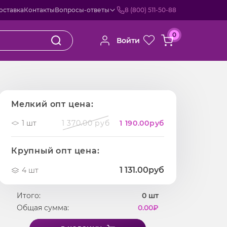
оставка
Контакты
Вопросы-ответы
8 (800) 511-50-88
0
Войти
Мелкий опт цена:
1 шт
1 370.00 руб
1 190.00
руб
Крупный опт цена:
1 131.00руб
4 шт
Итого:
0
шт
Общая сумма:
0.00
₽