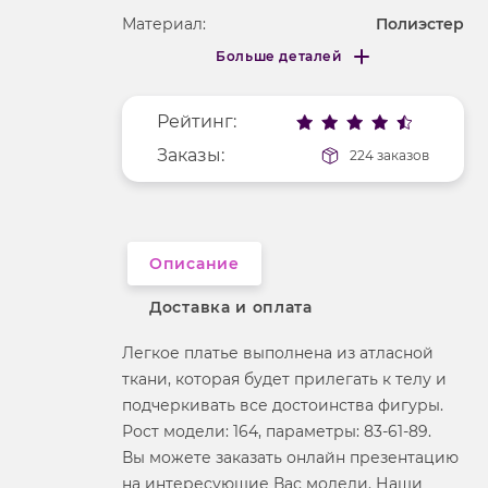
Материал:
Полиэстер
Больше деталей
Покрой
удлененный
Меньше деталей
Рисунок
без рисунка
Рейтинг:
Фактура материала
гладкий
Заказы:
224 заказов
Длина рукава
без рукавов
Вырез горловины
округлый
Описание
Доставка и оплата
Легкое платье выполнена из атласной
ткани, которая будет прилегать к телу и
подчеркивать все достоинства фигуры.
Рост модели: 164, параметры: 83-61-89.
Вы можете заказать онлайн презентацию
на интересующие Вас модели. Наши