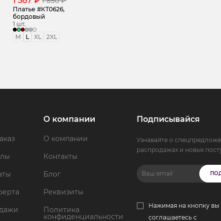
1 587 ₽
1 850 ₽
Платье #КТ0626,
бордовый
1 шт.
M
L
XL
2XL
О компании
Подписывайся
аказ
О компании
Узнавайте о спецпредложе
распродажах и новых пост
ллы
Контакты
аты
Блог
ПО
ферта
Реквизиты
Нажимая на кнопку вы
одажи
Политика
конфиденциальности
соглашаетесь с