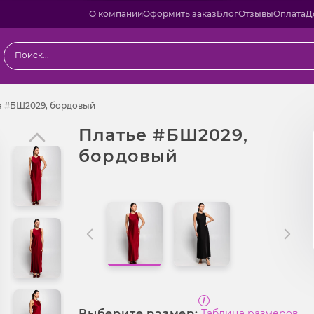
О компании
Оформить заказ
Блог
Отзывы
Оплата
Д
ы
Платье #БШ2029, бордовый
е #БШ2029, бордовый
Платье #БШ2029,
бордовый
Выберите размер:
Таблица размеров