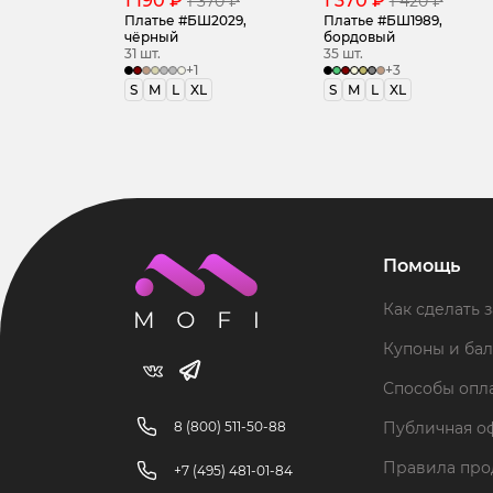
1 190 ₽
1 370 ₽
1 370 ₽
1 420 ₽
Платье #БШ2029,
Платье #БШ1989,
чёрный
бордовый
31 шт.
35 шт.
+1
+3
S
M
L
XL
S
M
L
XL
Помощь
Как сделать з
Купоны и ба
Способы опл
8 (800) 511-50-88
Публичная о
Правила пр
+7 (495) 481-01-84