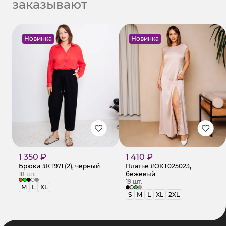
заказывают
Новинка
Новинка
1 350 ₽
1 410 ₽
Брюки #КТ971 (2), чёрный
Платье #ОКТ025023,
18 шт.
бежевый
19 шт.
M
L
XL
S
M
L
XL
2XL