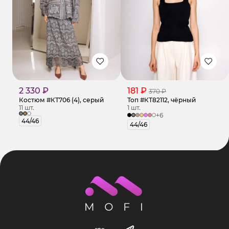
2 330 ₽
181 ₽
370 ₽
Костюм #КТ706 (4), серый
Топ #КТ82112, чёрный
11 шт.
1 шт.
+6
44/46
44/46