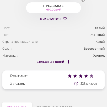
ПРЕДЗАКАЗ
670.00руб
В ЖЕЛАНИЯ
Цвет:
серый
Пол:
Женский
Страна производитель:
Китай
Сезон:
Всесезонный
Материал:
Хлопок
Больше деталей
Покрой
прямой
Меньше деталей
Рисунок
надпись
Рейтинг:
Фактура материала
трикотажный
Длина рукава
Заказы:
короткие
221 заказов
Вырез горловины
округлый