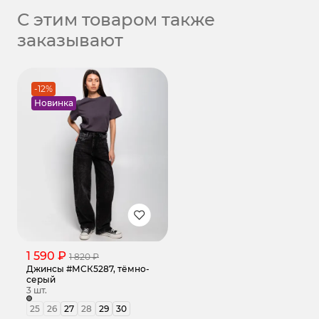
С этим товаром также
заказывают
-12%
Новинка
1 590 ₽
1 820 ₽
Джинсы #МСК5287, тёмно-
серый
3 шт.
25
26
27
28
29
30