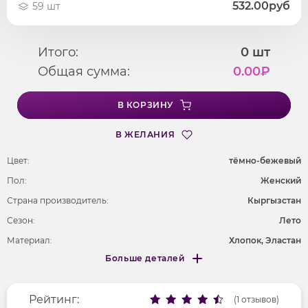
532.00руб
59 шт
Итого:
0
шт
Общая сумма:
0.00
₽
В КОРЗИНУ
В ЖЕЛАНИЯ
Цвет:
тёмно-бежевый
Пол:
Женский
Страна производитель:
Кыргызстан
Сезон:
Лето
Материал:
Хлопок, Эластан
Больше деталей
Покрой
оверсайз
Меньше деталей
Рисунок
без рисунка
Рейтинг:
Фактура материала
(1 отзывов)
гладкий