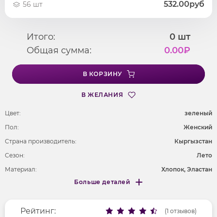
532.00руб
56 шт
Итого:
0
шт
Общая сумма:
0.00
₽
В КОРЗИНУ
В ЖЕЛАНИЯ
Цвет:
зеленый
Пол:
Женский
Страна производитель:
Кыргызстан
Сезон:
Лето
Материал:
Хлопок, Эластан
Больше деталей
Покрой
оверсайз
Меньше деталей
Рисунок
без рисунка
Рейтинг:
Фактура материала
(1 отзывов)
гладкий