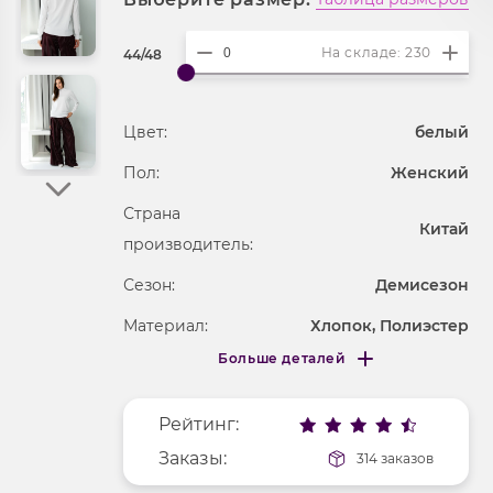
На складе: 230
44/48
Цвет:
белый
Пол:
Женский
Страна
Китай
производитель:
Сезон:
Демисезон
Материал:
Хлопок, Полиэстер
Больше деталей
Покрой
свободный
Меньше деталей
Рисунок
без рисунка
Рейтинг:
Фактура материала
трикотажный
Заказы:
314 заказов
Длина рукава
длинные