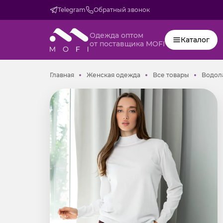
Telegram
Обратный звонок
Одежда оптом
Каталог
от поставщика MOFI
Главная
Женская одежда
Все товар
Главная
Женская одежда
Все товары
Водол