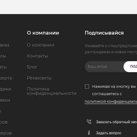
О компании
Подписывайся
аказ
О компании
Узнавайте о спецпредложе
распродажах и новых пост
ллы
Контакты
аты
Блог
ПО
ферта
Реквизиты
Нажимая на кнопку вы
одажи
Политика
конфиденциальности
соглашаетесь с
тавки
политикой конфиденциал
м
аров
Заказать обратный зво
меров
Задать вопрос