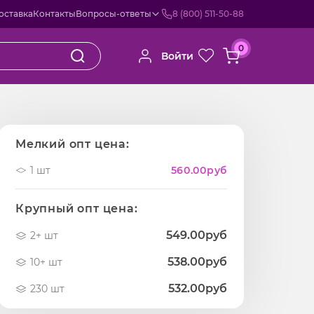
оставка
Контакты
Вопросы-ответы
8 (800) 511-50-88
0
Войти
Мелкий опт цена:
1 шт
560.00
руб
Крупный опт цена:
549.00руб
2+ шт
538.00руб
10+ шт
532.00руб
230 шт