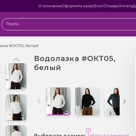
О компании
Оформить заказ
Блог
Отзывы
Оплата
Д
ы
Водолазка #ОКТ05, белый
азка #ОКТ05, белый
Водолазка #ОКТ05,
белый
Выберите размер:
Таблица размеров