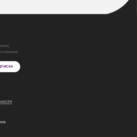
ниях,
уплениях!
ДПИСКА
ьности
нок