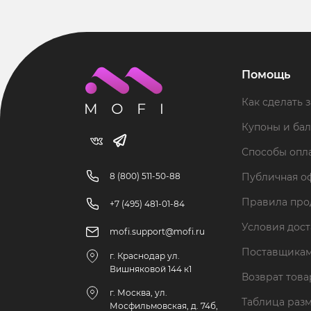
Помощь
Как сделать з
Купоны и ба
Способы опл
8 (800) 511-50-88
Публичная о
Правила пр
+7 (495) 481-01-84
Условия дос
mofi.support@mofi.ru
Поставщика
г. Краснодар ул.
Вишняковой 144 к1
Возврат тов
г. Москва, ул.
Таблица раз
Мосфильмовская, д. 74б,