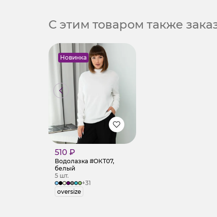
С этим товаром также зак
Новинка
510 ₽
Водолазка #ОКТ07,
белый
5 шт.
+31
oversize