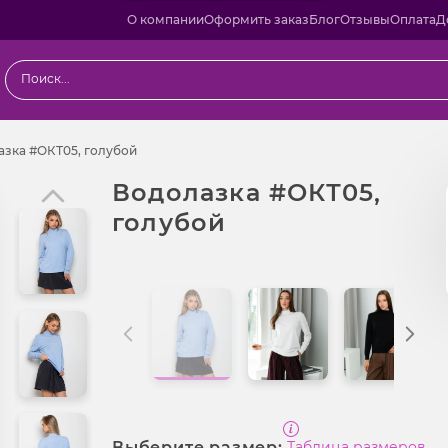
О компании
Оформить заказ
Блог
Отзывы
Оплата
Д
ы
Водолазка #ОКТ05, голубой
азка #ОКТ05, голубой
Водолазка #ОКТ05,
голубой
Выберите размер:
Таблица размеров