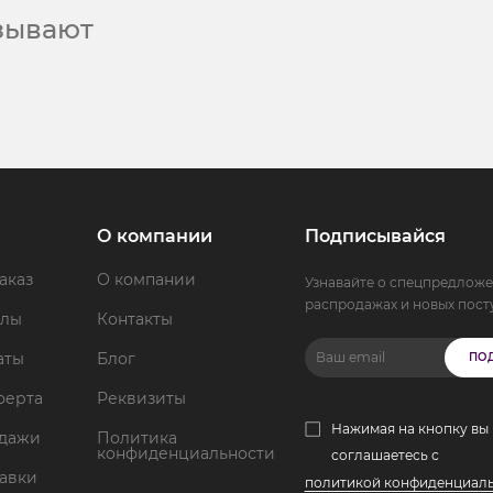
азывают
О компании
Подписывайся
аказ
О компании
Узнавайте о спецпредложе
распродажах и новых пост
ллы
Контакты
аты
Блог
ПО
ферта
Реквизиты
Нажимая на кнопку вы
одажи
Политика
конфиденциальности
соглашаетесь с
тавки
политикой конфиденциал