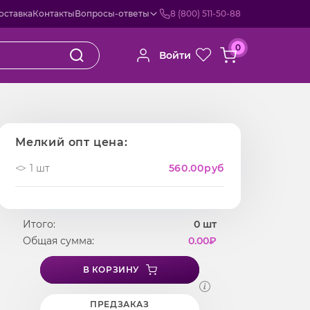
оставка
Контакты
Вопросы-ответы
8 (800) 511-50-88
0
Войти
Мелкий опт цена:
1 шт
560.00
руб
Итого:
0
шт
Общая сумма:
0.00
₽
В КОРЗИНУ
ПРЕДЗАКАЗ