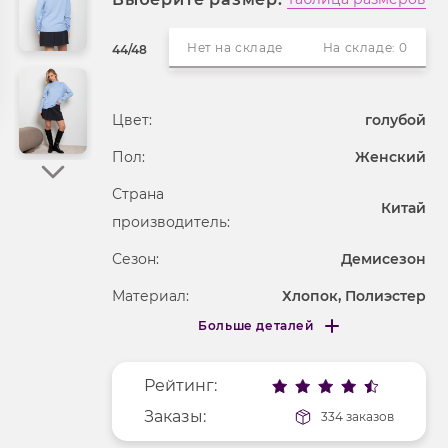
Нет на складе
На складе: 0
44/48
Цвет:
голубой
Пол:
Женский
Страна
Китай
производитель:
Сезон:
Демисезон
Материал:
Хлопок, Полиэстер
Больше деталей
Покрой
свободный
Меньше деталей
Рисунок
без рисунка
Рейтинг:
Фактура материала
трикотажный
Заказы:
334 заказов
Длина рукава
длинные