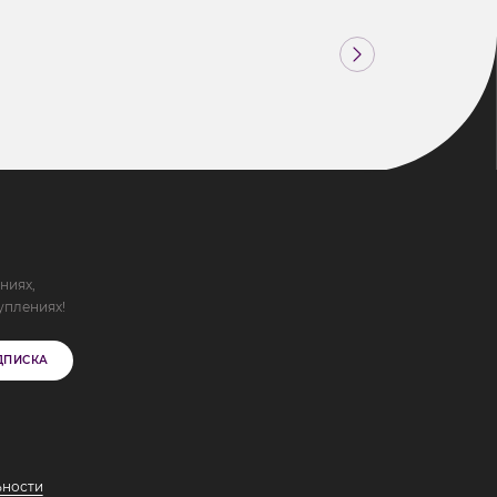
ниях,
уплениях!
ДПИСКА
ьности