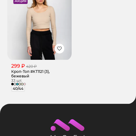
Акция
299 ₽
420 ₽
Кроп-Топ #КТ1121 (3),
бежевый
33 шт.
40/44