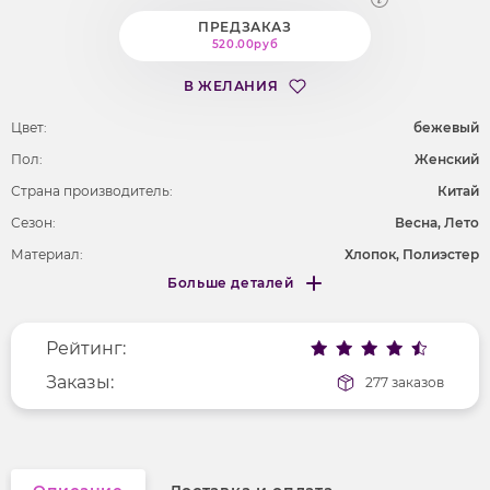
ПРЕДЗАКАЗ
520.00руб
В ЖЕЛАНИЯ
Цвет:
бежевый
Пол:
Женский
Страна производитель:
Китай
Сезон:
Весна, Лето
Материал:
Хлопок, Полиэстер
Больше деталей
Покрой
свободный
Меньше деталей
Рисунок
полоска
Рейтинг:
Фактура материала
гладкий
Длина рукава
Заказы:
длинные
277 заказов
Вырез горловины
отложной воротник