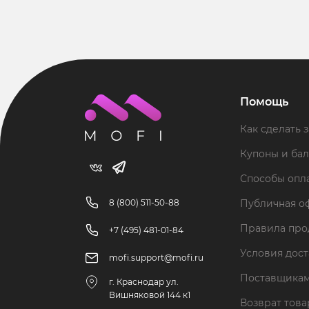
Помощь
Как сделать з
Купоны и ба
Способы опл
8 (800) 511-50-88
Публичная о
Правила пр
+7 (495) 481-01-84
Условия дос
mofi.support@mofi.ru
Поставщика
г. Краснодар ул.
Вишняковой 144 к1
Возврат тов