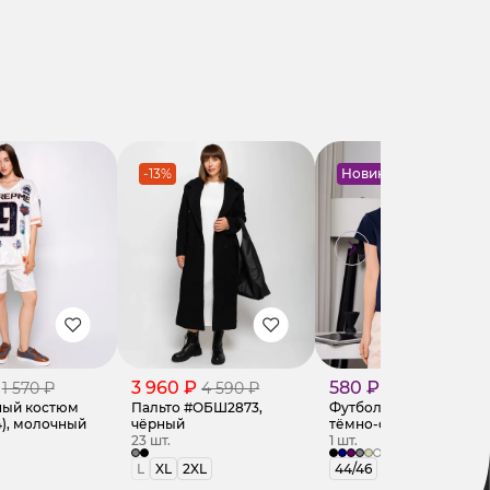
-13%
Новинка
3 960 ₽
580 ₽
1 570 ₽
4 590 ₽
ный костюм
Пальто #ОБШ2873,
Футболка #КТ250362,
4), молочный
чёрный
тёмно-синий
23 шт.
1 шт.
L
XL
2XL
44/46