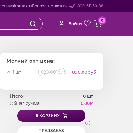
оставка
Контакты
Вопросы-ответы
8 (800) 511-50-88
0
Войти
Мелкий опт цена:
1 шт
1 020.00 руб
890.00
руб
Итого:
0
шт
Общая сумма:
0.00
₽
В КОРЗИНУ
ПРЕДЗАКАЗ