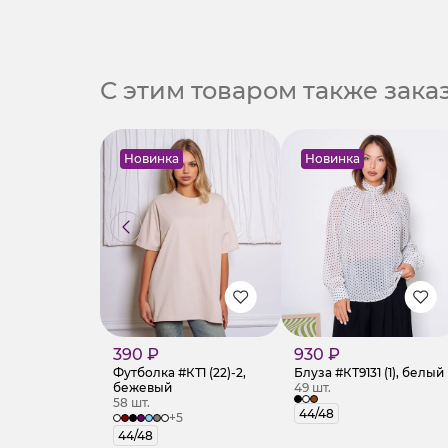
С этим товаром также зак
Новинка
Новинка
390 ₽
930 ₽
Футболка #КТ1 (22)-2,
Блуза #КТ9131 (1), белый
бежевый
49 шт.
58 шт.
44/48
+5
44/48