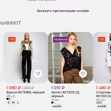
Заказать презентацию онлайн
азывают
-9%
Новинка
-5%
1 080 ₽
1 010 ₽
1 480 ₽
1 200 ₽
Брюки #КТ3989, чёрный
Жилет #КТ2512 (2),
Спортив
28 шт.
чёрный
#КТ201 (1
12 шт.
20 шт.
S
M
L
44/46
44/48