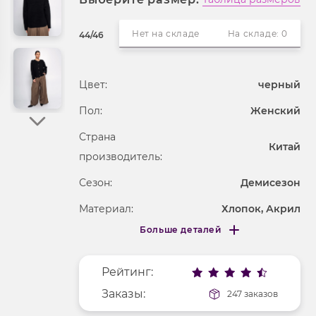
Нет на складе
На складе: 0
44/46
Цвет:
черный
Пол:
Женский
Страна
Китай
производитель:
Сезон:
Демисезон
Материал:
Хлопок, Акрил
Больше деталей
Длина рукава
короткие
Меньше деталей
Покрой
прямой
Рейтинг:
Рисунок
без рисунка
Заказы:
247 заказов
Вырез горловины
округлый