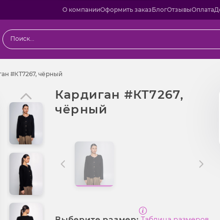
О компании
Оформить заказ
Блог
Отзывы
Оплата
Д
ы
Кардиган #КТ7267, чёрный
ан #КТ7267, чёрный
Кардиган #КТ7267,
чёрный
Выберите размер:
Таблица размеров