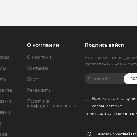
О компании
Подписывайся
аказ
О компании
Узнавайте о спецпредложе
распродажах и новых пост
ллы
Контакты
аты
Блог
ПО
ферта
Реквизиты
Нажимая на кнопку вы
одажи
Политика
конфиденциальности
соглашаетесь с
тавки
политикой конфиденциал
м
аров
Заказать обратный зво