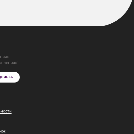
ниях,
уплениях!
ДПИСКА
ьности
нок