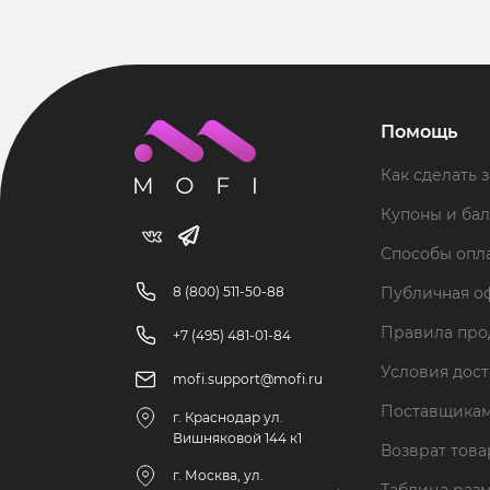
Помощь
Как сделать з
Купоны и ба
Способы опл
8 (800) 511-50-88
Публичная о
Правила пр
+7 (495) 481-01-84
Условия дос
mofi.support@mofi.ru
Поставщика
г. Краснодар ул.
Вишняковой 144 к1
Возврат тов
г. Москва, ул.