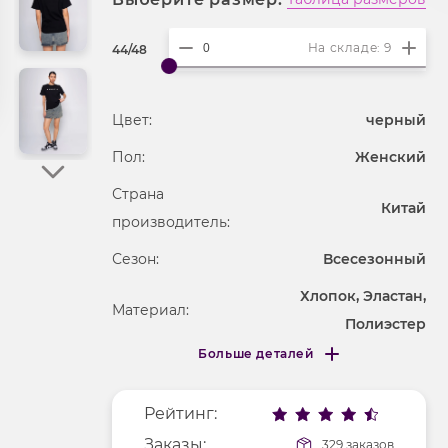
На складе: 9
44/48
Цвет:
черный
Пол:
Женский
Страна
Китай
производитель:
Сезон:
Всесезонный
Хлопок, Эластан,
Материал:
Полиэстер
Больше деталей
Покрой
прямой
Меньше деталей
Рисунок
надпись
Рейтинг:
Фактура материала
трикотажный
Заказы:
329 заказов