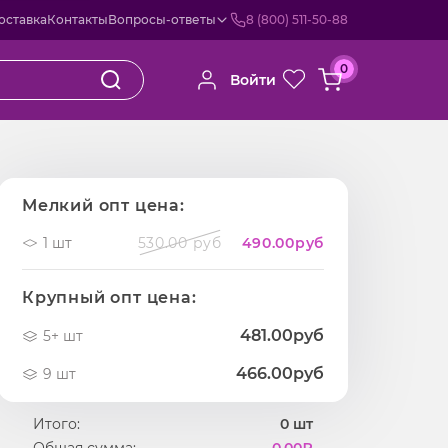
оставка
Контакты
Вопросы-ответы
8 (800) 511-50-88
0
Войти
Мелкий опт цена:
1 шт
530.00 руб
490.00
руб
Крупный опт цена:
481.00руб
5+ шт
466.00руб
9 шт
Итого:
0
шт