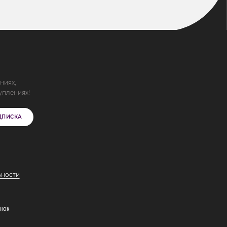
ниях,
уплениях!
ДПИСКА
ьности
нок