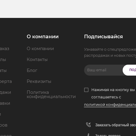
О компании
Подписывайся
аказ
О компании
Узнавайте о спецпредложе
распродажах и новых пост
ллы
Контакты
аты
Блог
ПО
ферта
Реквизиты
Нажимая на кнопку вы
одажи
Политика
конфиденциальности
соглашаетесь с
тавки
политикой конфиденциал
м
аров
Заказать обратный зво