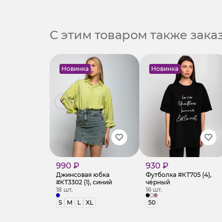
С этим товаром также зак
Новинка
Новинка
990 ₽
930 ₽
Джинсовая юбка
Футболка #КТ705 (4),
#КТ3302 (1), синий
чёрный
18 шт.
16 шт.
S
M
L
XL
50