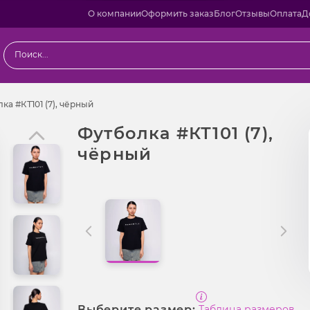
О компании
Оформить заказ
Блог
Отзывы
Оплата
Д
ы
Футболка #КТ101 (7), чёрный
ка #КТ101 (7), чёрный
Футболка #КТ101 (7),
чёрный
Выберите размер:
Таблица размеров