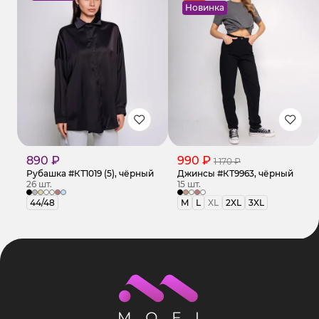
Новинка
890 ₽
990 ₽
1 170 ₽
Рубашка #КТ1019 (5), чёрный
Джинсы #КТ9963, чёрный
26 шт.
15 шт.
44/48
M
L
XL
2XL
3XL