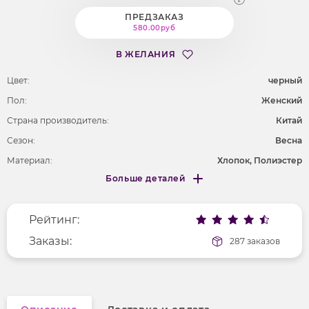
ПРЕДЗАКАЗ
580.00руб
В ЖЕЛАНИЯ
Цвет:
черный
Пол:
Женский
Страна производитель:
Китай
Сезон:
Весна
Материал:
Хлопок, Полиэстер
Больше деталей
Покрой
свободный
Меньше деталей
Рисунок
полоска
Рейтинг:
Фактура материала
текстильный
Длина рукава
Заказы:
длинные
287 заказов
Вырез горловины
отложной воротник