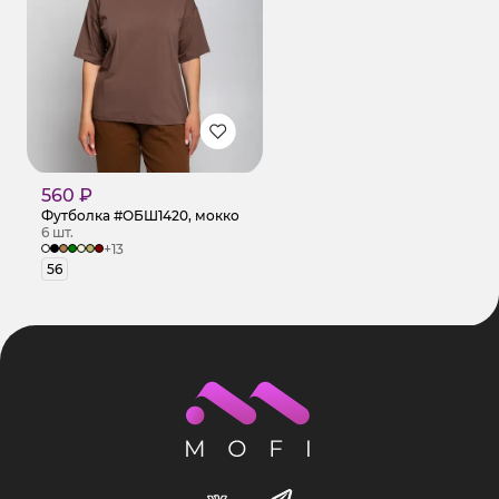
560 ₽
Футболка #ОБШ1420, мокко
6 шт.
+13
56