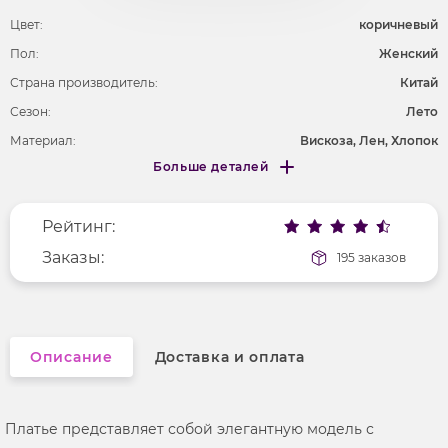
Цвет:
коричневый
Пол:
Женский
Страна производитель:
Китай
Сезон:
Лето
Материал:
Вискоза, Лен, Хлопок
Больше деталей
Покрой
удлененный
Меньше деталей
Рисунок
без рисунка
Рейтинг:
Фактура материала
текстильный
Длина рукава
Заказы:
без рукавов
195 заказов
Вырез горловины
ассиметричный
Описание
Доставка и оплата
Платье представляет собой элегантную модель с