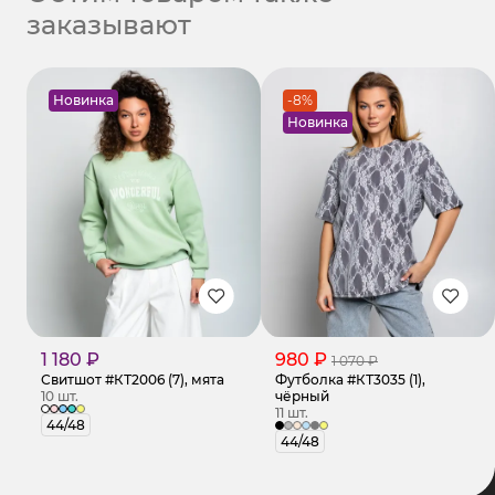
заказывают
Новинка
-8%
Новинка
1 180 ₽
980 ₽
1 070 ₽
Свитшот #КТ2006 (7), мята
Футболка #КТ3035 (1),
10 шт.
чёрный
11 шт.
44/48
44/48