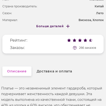
Страна производитель:
Китай
Сезон:
Лето
Материал:
Вискоза, Хлопок
Больше деталей
Покрой
удлененный
Меньше деталей
Рисунок
без рисунка
Рейтинг:
Фактура материала
текстильный
Длина рукава
Заказы:
длинные
266 заказов
Вырез горловины
американка
Описание
Доставка и оплата
Платье — это незаменимый элемент гардероба, который
подчеркивает женственность каждой девушки. Эта
модель выполнена из качественной ткани, состоящей на
40% из хлопка и 60% вискоза, что обеспечивает не