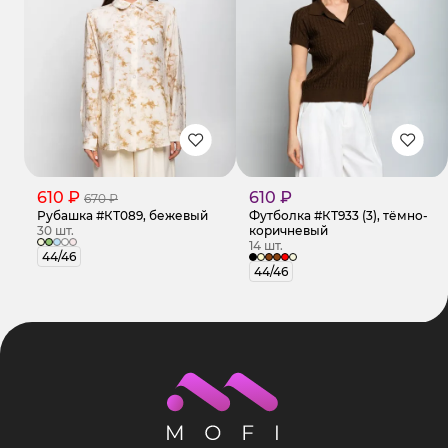
610 ₽
610 ₽
670 ₽
Рубашка #КТ089, бежевый
Футболка #КТ933 (3), тёмно-
30 шт.
коричневый
14 шт.
44/46
44/46