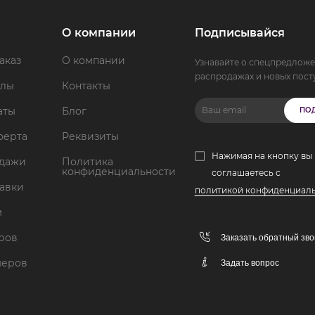
О компании
Подписывайся
аказ
О компании
Узнавайте о спецпредложе
распродажах и новых пост
ллы
Контакты
аты
Блог
ПО
ферта
Реквизиты
Нажимая на кнопку вы
одажи
Политика
конфиденциальности
соглашаетесь с
тавки
политикой конфиденциал
м
аров
Заказать обратный зво
меров
Задать вопрос