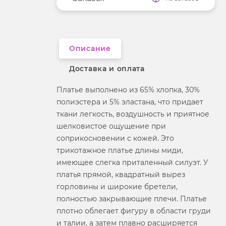
Длина рукава
без рукавов
Вырез горловины
округлый
Описание
Доставка и оплата
Платье выполнено из 65% хлопка, 30%
полиэстера и 5% эластана, что придает
ткани легкость, воздушность и приятное
шелковистое ощущение при
соприкосновении с кожей. Это
трикотажное платье длины миди,
имеющее слегка приталенный силуэт. У
платья прямой, квадратный вырез
горловины и широкие бретели,
полностью закрывающие плечи. Платье
плотно облегает фигуру в области груди
и талии, а затем плавно расширяется