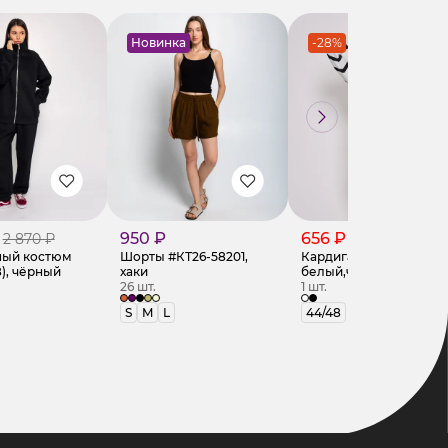
Новинка
-28%
950 ₽
656 ₽
2 870 ₽
970 ₽
ный костюм
Шорты #КТ26-58201,
Кардиган #КТ8120-1,
8), чёрный
хаки
белый,чёрный
26 шт.
1 шт.
S
M
L
44/48