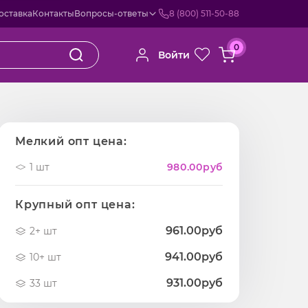
оставка
Контакты
Вопросы-ответы
8 (800) 511-50-88
0
Войти
Мелкий опт цена:
1 шт
980.00
руб
Крупный опт цена:
961.00руб
2+ шт
941.00руб
10+ шт
931.00руб
33 шт