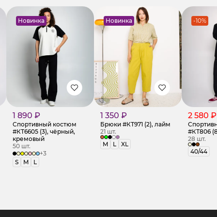
Новинка
Новинка
-10%
1 890 ₽
1 350 ₽
2 580 ₽
Спортивный костюм
Брюки #КТ971 (2), лайм
Спортив
#КТ6605 (3), чёрный,
21 шт.
#КТ806 (
кремовый
28 шт.
M
L
XL
50 шт.
40/44
+3
S
M
L