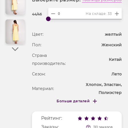
На складе: 33
44/46
Цвет:
желтый
Пол:
Женский
Страна
Китай
производитель:
Сезон:
Лето
Хлопок, Эластан,
Материал:
Полиэстер
Больше деталей
Покрой
полуприлегающий
Меньше деталей
Рисунок
без рисунка
Рейтинг:
Фактура материала
трикотажный
Заказы:
110 заказов