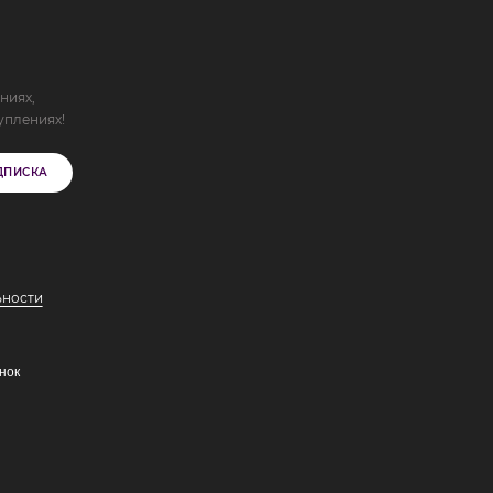
ниях,
уплениях!
ДПИСКА
ьности
нок