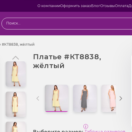
О компании
Оформить заказ
Блог
Отзывы
Оплата
Д
ы
Платье #КТ8838, жёлтый
е #КТ8838, жёлтый
Платье #КТ8838,
жёлтый
Выберите размер:
Таблица размеров