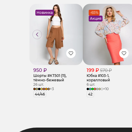
Новинка
-65%
Акция
950 ₽
199 ₽
570 ₽
Шорты #КТ501 (11),
Юбка #103-1,
тёмно-бежевый
коралловый
26 шт.
6 шт.
+3
+10
44/46
42